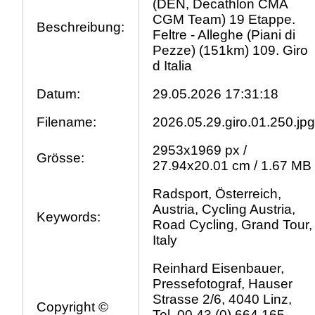
(DEN, Decathlon CMA
CGM Team) 19 Etappe.
Beschreibung:
Feltre - Alleghe (Piani di
Pezze) (151km) 109. Giro
d Italia
Datum:
29.05.2026 17:31:18
Filename:
2026.05.29.giro.01.250.jp
2953x1969 px /
Grösse:
27.94x20.01 cm / 1.67 MB
Radsport, Österreich,
Austria, Cycling Austria,
Keywords:
Road Cycling, Grand Tour,
Italy
Reinhard Eisenbauer,
Pressefotograf, Hauser
Strasse 2/6, 4040 Linz,
Copyright ©
Tel. 00 43 (0) 664 165