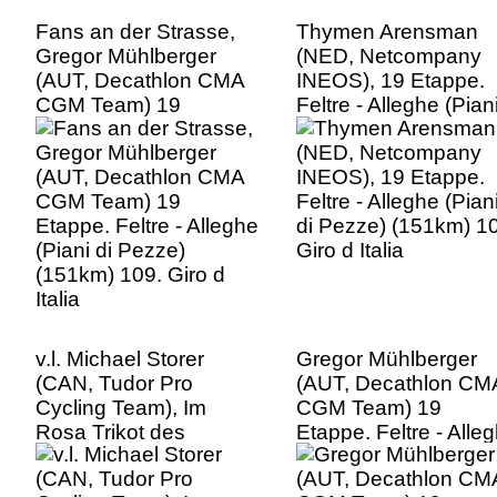
Fans an der Strasse,
Thymen Arensman
Gregor Mühlberger
(NED, Netcompany
(AUT, Decathlon CMA
INEOS), 19 Etappe.
CGM Team) 19
Feltre - Alleghe (Pian
Etappe. Feltre - Alleghe
di Pezze) (151km) 1
(Piani di Pezze)
Giro d Italia
(151km) 109. Giro d
Italia
v.l. Michael Storer
Gregor Mühlberger
(CAN, Tudor Pro
(AUT, Decathlon CM
Cycling Team), Im
CGM Team) 19
Rosa Trikot des
Etappe. Feltre - Alle
Gesamtführenden des
(Piani di Pezze)
Giro d´ Italia Jonas
(151km) 109. Giro d