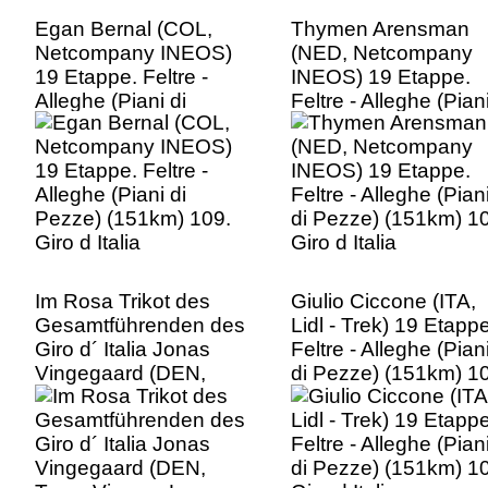
Egan Bernal (COL,
Thymen Arensman
Netcompany INEOS)
(NED, Netcompany
19 Etappe. Feltre -
INEOS) 19 Etappe.
Alleghe (Piani di
Feltre - Alleghe (Pian
Pezze) (151km) 109.
di Pezze) (151km) 1
Giro d Italia
Giro d Italia
Im Rosa Trikot des
Giulio Ciccone (ITA,
Gesamtführenden des
Lidl - Trek) 19 Etappe
Giro d´ Italia Jonas
Feltre - Alleghe (Pian
Vingegaard (DEN,
di Pezze) (151km) 1
Team Visma - Lease a
Giro d Italia
Bike) 19 Etappe. Feltre
- Alleghe (Piani di
Pezze) (151km) 109.