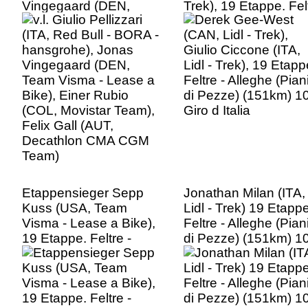
Vingegaard (DEN,
Trek), 19 Etappe. Fel
Team Visma - Lease a
- Alleghe (Piani di
Bike), Einer Rubio
Pezze) (151km) 109.
(COL, Movistar Team),
Giro d Italia
Felix Gall (AUT,
Decathlon CMA CGM
Team)
Etappensieger Sepp
Jonathan Milan (ITA,
Kuss (USA, Team
Lidl - Trek) 19 Etappe
Visma - Lease a Bike),
Feltre - Alleghe (Pian
19 Etappe. Feltre -
di Pezze) (151km) 1
Alleghe (Piani di
Giro d Italia
Pezze) (151km) 109.
Giro d Italia