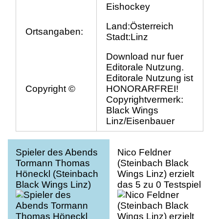
Eishockey
Land:Österreich
Ortsangaben:
Stadt:Linz
Download nur fuer
Editorale Nutzung.
Editorale Nutzung ist
Copyright ©
HONORARFREI!
Copyrightvermerk:
Black Wings
Linz/Eisenbauer
Spieler des Abends
Nico Feldner
Tormann Thomas
(Steinbach Black
Höneckl (Steinbach
Wings Linz) erzielt
Black Wings Linz)
das 5 zu 0 Testspiel
Testspiel Steinbach
Steinbach Black
Black Wings Linz vs
Wings Linz vs EC
EC Bad Nauheim,
Bad Nauheim, Linz