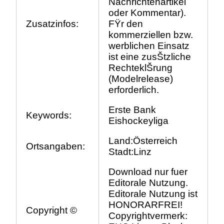
Nachrichtenartikel
oder Kommentar).
Zusatzinfos:
FŸr den
kommerziellen bzw.
werblichen Einsatz
ist eine zusŠtzliche
RechteklŠrung
(Modelrelease)
erforderlich.
Erste Bank
Keywords:
Eishockeyliga
Land:Österreich
Ortsangaben:
Stadt:Linz
Download nur fuer
Editorale Nutzung.
Editorale Nutzung ist
HONORARFREI!
Copyright ©
Copyrightvermerk: