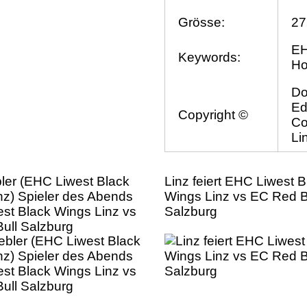
Grösse:
27
EH
Keywords:
Ho
Do
Ed
Copyright ©
Co
Li
bler (EHC Liwest Black
Linz feiert EHC Liwest B
nz) Spieler des Abends
Wings Linz vs EC Red B
st Black Wings Linz vs
Salzburg
ull Salzburg