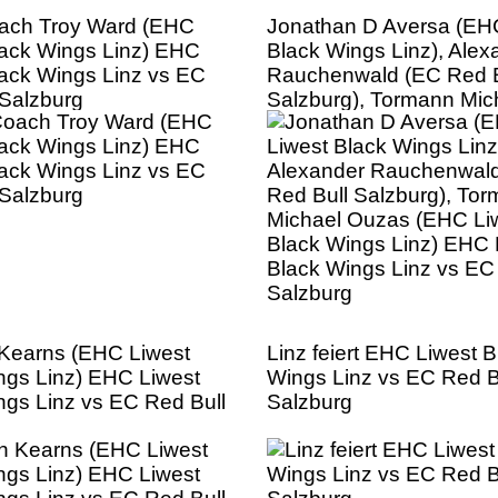
ach Troy Ward (EHC
Jonathan D Aversa (EH
lack Wings Linz) EHC
Black Wings Linz), Alex
lack Wings Linz vs EC
Rauchenwald (EC Red B
 Salzburg
Salzburg), Tormann Mic
Ouzas (EHC Liwest Bla
Linz) EHC Liwest Black
Linz vs EC Red Bull Sal
Kearns (EHC Liwest
Linz feiert EHC Liwest B
ngs Linz) EHC Liwest
Wings Linz vs EC Red B
ngs Linz vs EC Red Bull
Salzburg