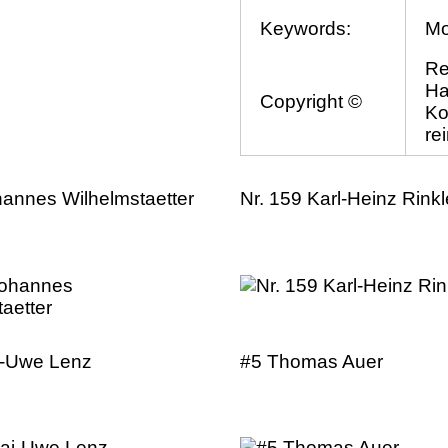
Keywords:
Mo
Re
Ha
Copyright ©
Ko
re
hannes Wilhelmstaetter
Nr. 159 Karl-Heinz Rinkl
i-Uwe Lenz
#5 Thomas Auer