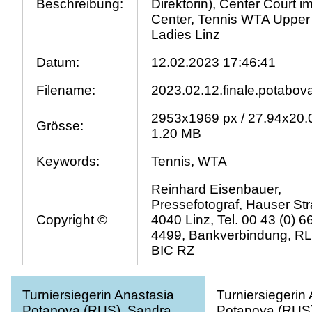
Beschreibung:
Direktorin), Center Court i
Center, Tennis WTA Upper 
Ladies Linz
Datum:
12.02.2023 17:46:41
Filename:
2023.02.12.finale.potabov
2953x1969 px / 27.94x20.
Grösse:
1.20 MB
Keywords:
Tennis, WTA
Reinhard Eisenbauer,
Pressefotograf, Hauser Str
Copyright ©
4040 Linz, Tel. 00 43 (0) 
4499, Bankverbindung, R
BIC RZ
Turniersiegerin Anastasia
Turniersiegerin
Potapova (RUS), Sandra
Potapova (RUS)