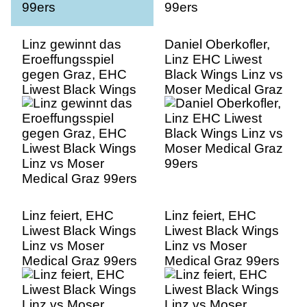
Linz gewinnt das
Daniel Oberkofler,
Eroeffungsspiel
Linz EHC Liwest
gegen Graz, EHC
Black Wings Linz vs
Liwest Black Wings
Moser Medical Graz
Linz vs Moser
99ers
Medical Graz 99ers
Linz feiert, EHC
Linz feiert, EHC
Liwest Black Wings
Liwest Black Wings
Linz vs Moser
Linz vs Moser
Medical Graz 99ers
Medical Graz 99ers