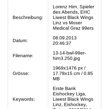
Lorenz Hirn, Spieler
des Abends, EHC
Beschreibung:
Liwest Black Wings
Linz vs Moser
Medical Graz 99ers
08.09.2013
Datum:
20:46:37
13-14-bwl-99er-
Filename:
hirn3.250.jpg
1969x1476 px /
Grösse:
17.78x15 cm / 0.85
MB
Erste Bank
Eishockey Liga,
Keywords:
Liwest Black Wings
Linz, Eishockey,