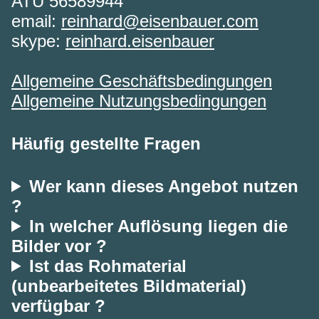
ATU 56589944
email:
reinhard@eisenbauer.com
skype:
reinhard.eisenbauer
Allgemeine Geschäftsbedingungen
Allgemeine Nutzungsbedingungen
Häufig gestellte Fragen
Wer kann dieses Angebot nutzen
?
In welcher Auflösung liegen die
Bilder vor ?
Ist das Rohmaterial
(unbearbeitetes Bildmaterial)
verfügbar ?