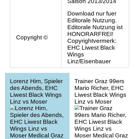
Saison 2013/2014
Download nur fuer
Editorale Nutzung.
Editorale Nutzung ist
HONORARFREI!
Copyright ©
Copyrightvermerk:
EHC Liwest Black
Wings
Linz/Eisenbauer
Lorenz Hirn, Spieler
Trainer Graz 99ers
des Abends, EHC
Mario Richer, EHC
Liwest Black Wings
Liwest Black Wings
Linz vs Moser
Linz vs Moser
Medical Graz 99ers
Medical Graz 99ers