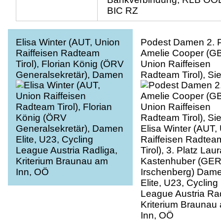
BIC RZ
Elisa Winter (AUT, Union
Podest Damen 2. P
Raiffeisen Radteam
Amelie Cooper (G
Tirol), Florian König (ÖRV
Union Raiffeisen
Generalsekretär), Damen
Radteam Tirol), Si
Elite, U23, Cycling
Elisa Winter (AUT,
League Austria Radliga,
Raiffeisen Radtea
Kriterium Braunau am
Tirol), 3. Platz Laur
Inn, OÖ
Kastenhuber (GE
Irschenberg) Dam
Elite, U23, Cycling
League Austria Rad
Kriterium Braunau
Inn, OÖ