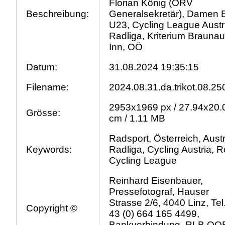
Florian König (ÖRV
Beschreibung:
Generalsekretär), Damen El
U23, Cycling League Austr
Radliga, Kriterium Brauna
Inn, OÖ
Datum:
31.08.2024 19:35:15
Filename:
2024.08.31.da.trikot.08.25
2953x1969 px / 27.94x20.
Grösse:
cm / 1.11 MB
Radsport, Österreich, Austr
Keywords:
Radliga, Cycling Austria, 
Cycling League
Reinhard Eisenbauer,
Pressefotograf, Hauser
Strasse 2/6, 4040 Linz, Tel
Copyright ©
43 (0) 664 165 4499,
Bankverbindung, RLB OO