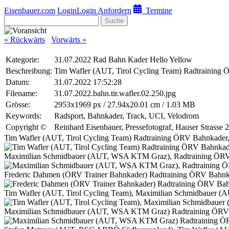
Eisenbauer.com
Login
Login Anfordern
Termine
Suche
« Rückwärts
Vorwärts »
Kategorie:
31.07.2022 Rad Bahn Kader Hello Yellow
Beschreibung:
Tim Wafler (AUT, Tirol Cycling Team) Radtraining
Datum:
31.07.2022 17:52:28
Filename:
31.07.2022.bahn.tir.wafler.02.250.jpg
Grösse:
2953x1969 px / 27.94x20.01 cm / 1.03 MB
Keywords:
Radsport, Bahnkader, Track, UCI, Velodrom
Copyright ©
Reinhard Eisenbauer, Pressefotograf, Hauser Strass
Tim Wafler (AUT, Tirol Cycling Team) Radtraining ÖRV Bahnkader
Maximilian Schmidbauer (AUT, WSA KTM Graz), Radtraining ÖRV 
Frederic Dahmen (ÖRV Trainer Bahnkader) Radtraining ÖRV Bahnk
Tim Wafler (AUT, Tirol Cycling Team), Maximilian Schmidbauer 
Maximilian Schmidbauer (AUT, WSA KTM Graz) Radtraining ÖRV 