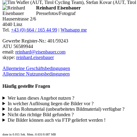
Reinhard Eisenbauer
Pressefotos/Fotograf
Hauserstrasse 2/6
4040 Linz
Tel.
+43 (0) 664 / 165 44 99
|
Whatsapp me
Gewerbe Register-Nr.: 401/59243
ATU 56589944
email:
reinhard@eisenbauer.com
skype:
reinhard.eisenbauer
Allgemeine Geschäftsbedingungen
Allgemeine Nutzungsbedingungen
Häufig gestellte Fragen
Wer kann dieses Angebot nutzen ?
In welcher Auflösung liegen die Bilder vor ?
Ist das Rohmaterial (unbearbeitetes Bildmaterial) verfügbar ?
Nicht das richtige Bild gefunden ?
Die Bilder können auch via FTP geliefert werden !
done in 0.015 Sek. Mem.:0.631/0.687 MB