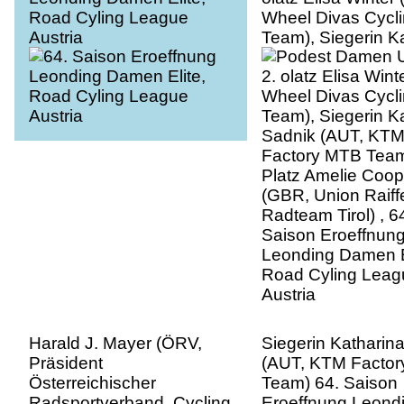
Road Cyling League
Wheel Divas Cycl
Austria
Team), Siegerin K
Sadnik (AUT, KT
Factory MTB Team
Platz Amelie Coop
(GBR, Union Raiff
Radteam Tirol) , 6
Saison Eroeffnun
Leonding Damen E
Road Cyling Leag
Austria
Harald J. Mayer (ÖRV,
Siegerin Katharin
Präsident
(AUT, KTM Facto
Österreichischer
Team) 64. Saison
Radsportverband, Cycling
Eroeffnung Leond