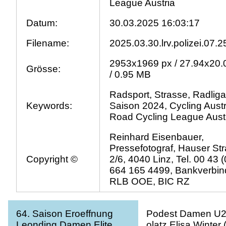
League Austria
Datum:
30.03.2025 16:03:17
Filename:
2025.03.30.lrv.polizei.07.2
2953x1969 px / 27.94x20.
Grösse:
/ 0.95 MB
Radsport, Strasse, Radliga
Keywords:
Saison 2024, Cycling Austr
Road Cycling League Aust
Reinhard Eisenbauer,
Pressefotograf, Hauser St
Copyright ©
2/6, 4040 Linz, Tel. 00 43 (
664 165 4499, Bankverbin
RLB OOE, BIC RZ
64. Saison Eroeffnung
Podest Damen U23 
Leonding Damen Elite,
olatz Elisa Winter