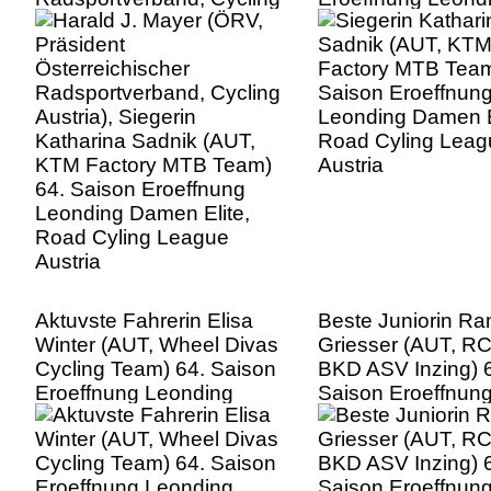
Austria), Siegerin
Damen Elite, Road
Katharina Sadnik (AUT,
League Austria
KTM Factory MTB Team)
64. Saison Eroeffnung
Leonding Damen Elite,
Road Cyling League
Austria
Aktuvste Fahrerin Elisa
Beste Juniorin R
Winter (AUT, Wheel Divas
Griesser (AUT, R
Cycling Team) 64. Saison
BKD ASV Inzing) 
Eroeffnung Leonding
Saison Eroeffnun
Damen Elite, Road Cyling
Leonding Damen E
League Austria
Road Cyling Leag
Austria