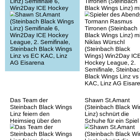
Linz) Semifinale 6,
Tirronen (Steinbach
Win2Day ICE Hockey
Black Wings Linz) mi
League, 2. Semifinale,
Niklas Würschl
Steinbach Black Wings
(Steinbach Black
Linz vs EC KAC, Linz
Wings) Win2Day IC
AG Eisarena
Hockey League, 2.
Semifinale, Steinba
Black Wings Linz v
KAC, Linz AG Eisar
Das Team der
Shawn St.Amant
Steinbach Black Wings
(Steinbach Black W
Linz feiern den
Linz) schnürt die
Heimsieg über den
Schuhe für ein Spiel
KAC Semifinale 6,
Semifinale 6, Win2D
Win2Day ICE Hockey
ICE Hockey League,