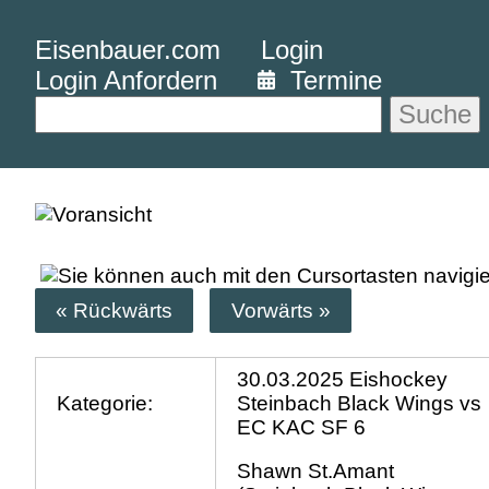
Eisenbauer.com
Login
Login Anfordern
Termine
Suche
« Rückwärts
Vorwärts »
30.03.2025 Eishockey
Kategorie:
Steinbach Black Wings vs
EC KAC SF 6
Shawn St.Amant