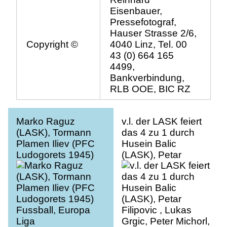
Eisenbauer,
Pressefotograf,
Hauser Strasse 2/6,
Copyright ©
4040 Linz, Tel. 00
43 (0) 664 165
4499,
Bankverbindung,
RLB OOE, BIC RZ
Marko Raguz
v.l. der LASK feiert
(LASK), Tormann
das 4 zu 1 durch
Plamen Iliev (PFC
Husein Balic
Ludogorets 1945)
(LASK), Petar
Fussball, Europa
Filipovic , Lukas
Liga
Grgic, Peter Michorl,
Thomas Goiginger
(LASK), Neuciano
de Jesus Gusmao
Cicinho (PFC