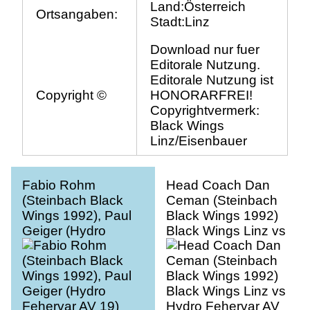
Land:Österreich
Ortsangaben:
Stadt:Linz
Download nur fuer
Editorale Nutzung.
Editorale Nutzung ist
Copyright ©
HONORARFREI!
Copyrightvermerk:
Black Wings
Linz/Eisenbauer
Fabio Rohm
Head Coach Dan
(Steinbach Black
Ceman (Steinbach
Wings 1992), Paul
Black Wings 1992)
Geiger (Hydro
Black Wings Linz vs
Fehervar AV 19)
Hydro Fehervar AV
Black Wings Linz vs
19, Eishockey, Bet
Hydro Fehervar AV
at Home ICE
19, Eishockey, Bet
Hockey League
at Home ICE