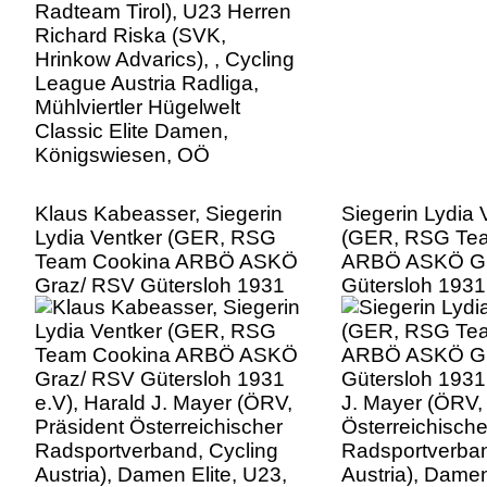
Hügelwelt Classic Elite
Damen, Königswiesen, OÖ
Klaus Kabeasser, Siegerin
Siegerin Lydia 
Lydia Ventker (GER, RSG
(GER, RSG Te
Team Cookina ARBÖ ASKÖ
ARBÖ ASKÖ Gr
Graz/ RSV Gütersloh 1931
Gütersloh 1931 
e.V), Harald J. Mayer (ÖRV,
J. Mayer (ÖRV,
Präsident Österreichischer
Österreichische
Radsportverband, Cycling
Radsportverban
Austria), Damen Elite, U23,
Austria), Damen
Cycling League Austria
Cycling League
Radliga, Mühlviertler
Radliga, Mühlvie
Hügelwelt Classic Elite
Hügelwelt Class
Damen, Königswiesen, OÖ
Damen, Königs