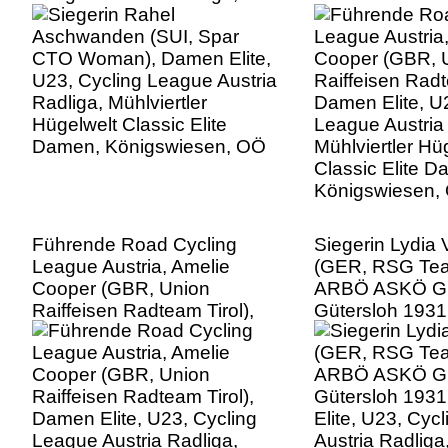
Mühlviertler Hügelwelt
Damen Elite, U
Classic Elite Damen,
League Austria
Königswiesen, OÖ
Mühlviertler Hü
Classic Elite D
Königswiesen,
Führende Road Cycling
Siegerin Lydia 
League Austria, Amelie
(GER, RSG Te
Cooper (GBR, Union
ARBÖ ASKÖ Gr
Raiffeisen Radteam Tirol),
Gütersloh 193
Damen Elite, U23, Cycling
Elite, U23, Cyc
League Austria Radliga,
Austria Radliga,
Mühlviertler Hügelwelt
Hügelwelt Class
Classic Elite Damen,
Damen, Königs
Königswiesen, OÖ