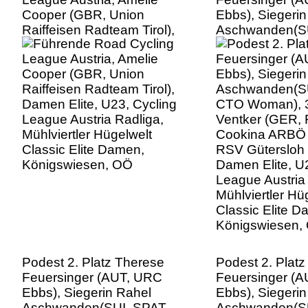
Cooper (GBR, Union
Ebbs), Siegeri
Raiffeisen Radteam Tirol),
Aschwanden(S
Damen Elite, U23, Cycling
CTO Woman), 3.
League Austria Radliga,
Ventker (GER,
Mühlviertler Hügelwelt
Cookina ARBÖ
Classic Elite Damen,
RSV Gütersloh 
Königswiesen, OÖ
Damen Elite, U
League Austria
Mühlviertler Hü
Classic Elite D
Königswiesen,
Podest 2. Platz Therese
Podest 2. Plat
Feuersinger (AUT, URC
Feuersinger (
Ebbs), Siegerin Rahel
Ebbs), Siegeri
Aschwanden(SUI, SPAT
Aschwanden(S