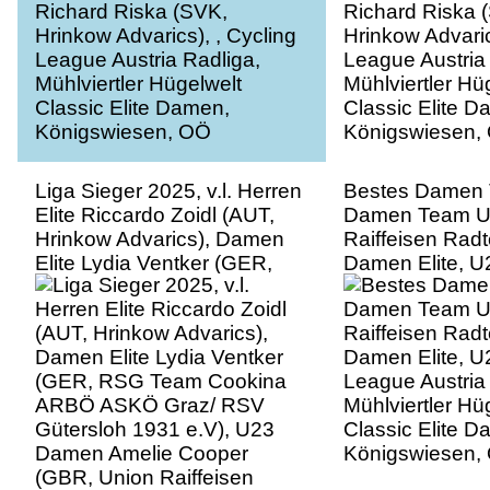
Damen, Königswiesen, OÖ
Damen, Königs
Liga Sieger 2025, v.l. Herren
Bestes Damen
Elite Riccardo Zoidl (AUT,
Damen Team U
Hrinkow Advarics), Damen
Raiffeisen Radt
Elite Lydia Ventker (GER,
Damen Elite, U
RSG Team Cookina ARBÖ
League Austria
ASKÖ Graz/ RSV Gütersloh
Mühlviertler Hü
1931 e.V), U23 Damen
Classic Elite D
Amelie Cooper (GBR, Union
Königswiesen,
Raiffeisen Radteam Tirol),
U23 Herren Richard Riska
(SVK, Hrinkow Advarics), ,
Cycling League Austria
Radliga, Mühlviertler