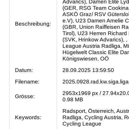
Advarics), Damen Elite Lyd
(GER, RSG Team Cookin
ASKÖ Graz/ RSV Güterslo
e.V), U23 Damen Amelie 
Beschreibung:
(GBR, Union Raiffeisen R
Tirol), U23 Herren Richard
(SVK, Hrinkow Advarics), ,
League Austria Radliga, Mü
Hügelwelt Classic Elite D
Königswiesen, OÖ
Datum:
28.09.2025 13:59:50
Filename:
2025.0928.rad.kw.siga.liga
2953x1969 px / 27.94x20.
Grösse:
0.98 MB
Radsport, Österreich, Austr
Keywords:
Radliga, Cycling Austria, 
Cycling League