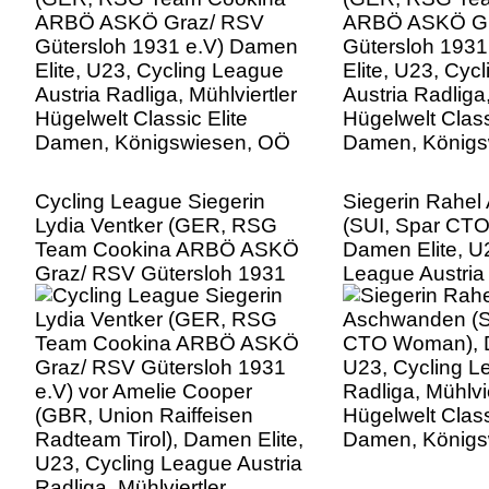
Austria Radliga, Mühlviertler
Austria Radliga,
Hügelwelt Classic Elite
Hügelwelt Class
Damen, Königswiesen, OÖ
Damen, Königs
Cycling League Siegerin
Siegerin Rahe
Lydia Ventker (GER, RSG
(SUI, Spar CT
Team Cookina ARBÖ ASKÖ
Damen Elite, U
Graz/ RSV Gütersloh 1931
League Austria
e.V) vor Amelie Cooper
Mühlviertler Hü
(GBR, Union Raiffeisen
Classic Elite D
Radteam Tirol), Damen Elite,
Königswiesen,
U23, Cycling League Austria
Radliga, Mühlviertler
Hügelwelt Classic Elite
Damen, Königswiesen, OÖ