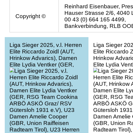
Reinhard Eisenbauer, Pres
Hauser Strasse 2/6, 4040 L
Copyright ©
00 43 (0) 664 165 4499,
Bankverbindung, RLB OOE
Liga Sieger 2025, v.l. Herren
Liga Sieger 202
Elite Riccardo Zoidl (AUT,
Elite Riccardo 
Hrinkow Advarics), Damen
Hrinkow Advari
Elite Lydia Ventker (GER,
Elite Lydia Ven
RSG Team Cookina ARBÖ
RSG Team Coo
ASKÖ Graz/ RSV Gütersloh
ASKÖ Graz/ RS
1931 e.V), U23 Damen
1931 e.V), U2
Amelie Cooper (GBR, Union
Amelie Cooper
Raiffeisen Radteam Tirol),
Raiffeisen Radt
U23 Herren Richard Riska
U23 Herren Ric
(SVK, Hrinkow Advarics), ,
(SVK, Hrinkow A
Cycling League Austria
Cycling League
Radliga, Mühlviertler
Radliga, Mühlvie
Hügelwelt Classic Elite
Hügelwelt Class