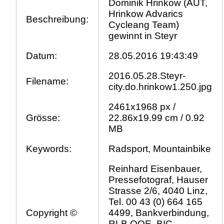
Dominik Hrinkow (AUT,
Hrinkow Advarics
Beschreibung:
Cycleang Team)
gewinnt in Steyr
Datum:
28.05.2016 19:43:49
2016.05.28.Steyr-
Filename:
city.do.hrinkow1.250.jpg
2461x1968 px /
Grösse:
22.86x19.99 cm / 0.92
MB
Keywords:
Radsport, Mountainbike
Reinhard Eisenbauer,
Pressefotograf, Hauser
Strasse 2/6, 4040 Linz,
Tel. 00 43 (0) 664 165
Copyright ©
4499, Bankverbindung,
RLB OOE, BIC