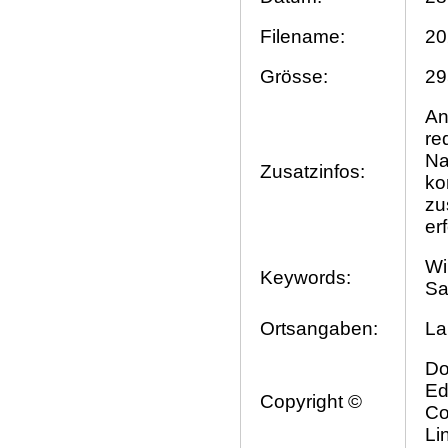
Filename:
20
Grösse:
29
An
re
Na
Zusatzinfos:
ko
zu
er
Wi
Keywords:
Sa
Ortsangaben:
La
Do
Ed
Copyright ©
Co
Li