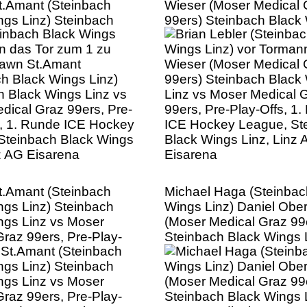
.Amant (Steinbach
Wieser (Moser Medical 
ngs Linz) Steinbach
99ers) Steinbach Black
ngs Linz vs Moser
Linz vs Moser Medical 
Graz 99ers, Pre-Play-
99ers, Pre-Play-Offs, 1
 Runde ICE Hockey
ICE Hockey League, St
Steinbach Black Wings
Black Wings Linz, Linz 
nz AG Eisarena
Eisarena
.Amant (Steinbach
Michael Haga (Steinbac
ngs Linz) Steinbach
Wings Linz) Daniel Ober
ngs Linz vs Moser
(Moser Medical Graz 99e
Graz 99ers, Pre-Play-
Steinbach Black Wings 
 Runde ICE Hockey
Moser Medical Graz 99e
Steinbach Black Wings
Play-Offs, 1. Runde IC
nz AG Eisarena
League, Steinbach Bla
Linz, Linz AG Eisarena