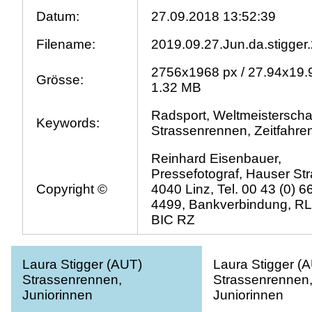
Datum:
27.09.2018 13:52:39
Filename:
2019.09.27.Jun.da.stigger.
2756x1968 px / 27.94x19.
Grösse:
1.32 MB
Radsport, Weltmeisterschaf
Keywords:
Strassenrennen, Zeitfahre
Reinhard Eisenbauer,
Pressefotograf, Hauser Str
Copyright ©
4040 Linz, Tel. 00 43 (0) 
4499, Bankverbindung, R
BIC RZ
Laura Stigger (AUT)
Laura Stigger (
Strassenrennen,
Strassenrennen
Juniorinnen
Juniorinnen