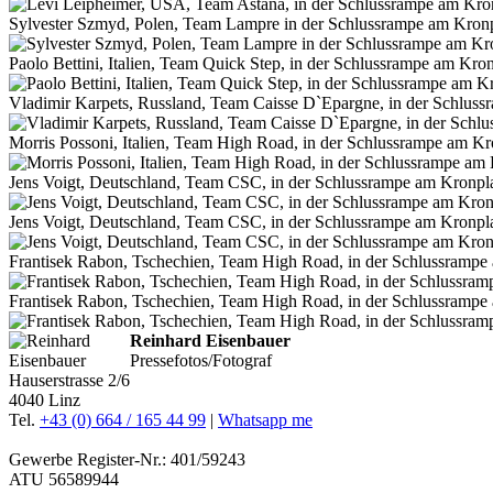
Sylvester Szmyd, Polen, Team Lampre in der Schlussrampe am Kronp
Paolo Bettini, Italien, Team Quick Step, in der Schlussrampe am Kron
Vladimir Karpets, Russland, Team Caisse D`Epargne, in der Schluss
Morris Possoni, Italien, Team High Road, in der Schlussrampe am Kr
Jens Voigt, Deutschland, Team CSC, in der Schlussrampe am Kronplat
Jens Voigt, Deutschland, Team CSC, in der Schlussrampe am Kronplat
Frantisek Rabon, Tschechien, Team High Road, in der Schlussrampe
Frantisek Rabon, Tschechien, Team High Road, in der Schlussrampe
Reinhard Eisenbauer
Pressefotos/Fotograf
Hauserstrasse 2/6
4040 Linz
Tel.
+43 (0) 664 / 165 44 99
|
Whatsapp me
Gewerbe Register-Nr.: 401/59243
ATU 56589944