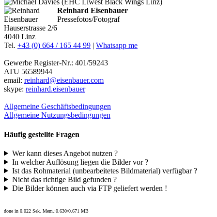
Reinhard Eisenbauer
Pressefotos/Fotograf
Hauserstrasse 2/6
4040 Linz
Tel.
+43 (0) 664 / 165 44 99
|
Whatsapp me
Gewerbe Register-Nr.: 401/59243
ATU 56589944
email:
reinhard@eisenbauer.com
skype:
reinhard.eisenbauer
Allgemeine Geschäftsbedingungen
Allgemeine Nutzungsbedingungen
Häufig gestellte Fragen
Wer kann dieses Angebot nutzen ?
In welcher Auflösung liegen die Bilder vor ?
Ist das Rohmaterial (unbearbeitetes Bildmaterial) verfügbar ?
Nicht das richtige Bild gefunden ?
Die Bilder können auch via FTP geliefert werden !
done in 0.022 Sek. Mem.:0.630/0.671 MB