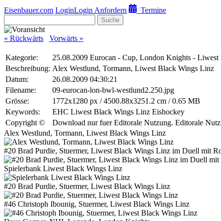
Eisenbauer.com
Login
Login Anfordern
Termine
Suche
« Rückwärts
Vorwärts »
Kategorie:
25.08.2009 Eurocan - Cup, London Knights - Liwest
Beschreibung:
Alex Westlund, Tormann, Liwest Black Wings Linz
Datum:
26.08.2009 04:30:21
Filename:
09-eurocan-lon-bwl-westlund2.250.jpg
Grösse:
1772x1280 px / 4500.88x3251.2 cm / 0.65 MB
Keywords:
EHC Liwest Black Wings Linz Eishockey
Copyright ©
Download nur fuer Editorale Nutzung. Editorale N
Alex Westlund, Tormann, Liwest Black Wings Linz
#20 Brad Purdie, Stuermer, Liwest Black Wings Linz im Duell mit R
Spielerbank Liwest Black Wings Linz
#20 Brad Purdie, Stuermer, Liwest Black Wings Linz
#46 Christoph Ibounig, Stuermer, Liwest Black Wings Linz