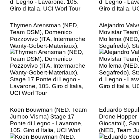
Thymen Arensman (NED,
Alejandro Valv
Team DSM), Domenico
Movistar Team
Pozzovivo (ITA, Intermarche
Mollema (NED, 
Wanty-Gobert-Materiaux),
Segafredo). St
Stage 17 Ponte di Legno -
di Legno - Lav
Lavarone, 105. Giro d Italia,
Giro d Italia, 
UCI Worl Tour
Koen Bouwman (NED, Team
Eduardo Sepu
Jumbo-Visma) Stage 17
Drone Hopper 
Ponte di Legno - Lavarone,
Giocattoli), 
105. Giro d Italia, UCI Worl
(NED, Team J
Tour
Stage 17 Ponte