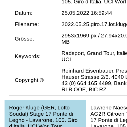
105. Giro d Italia, UCI Worl
Datum:
25.05.2022 16:59:44
Filename:
2022.05.25.giro.17.lot.klu
2953x1969 px / 27.94x20.0
Grösse:
MB
Radsport, Grand Tour, Italien
Keywords:
UCI
Reinhard Eisenbauer, Pres
Hauser Strasse 2/6, 4040 L
Copyright ©
43 (0) 664 165 4499, Bank
RLB OOE, BIC RZ
Roger Kluge (GER, Lotto
Lawrene Naes
Soudal) Stage 17 Ponte di
AG2R Citroen 
Legno - Lavarone, 105. Giro
17 Ponte di Le
d Italia, UCI Worl Tour
Lavarone, 105. 