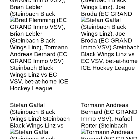
GRAND Immo VSV),
(Steinbach Black
Brian Lebler
Wings Linz), Joel
(Steinbach Black
Broda (EC GRAND
Wings Linz), Tormann
Immo VSV) Steinbac
Andreas Bernard (EC
Black Wings Linz vs
GRAND Immo VSV)
EC VSV, bet-at-home
Steinbach Black
ICE Hockey League
Wings Linz vs EC
VSV, bet-at-home ICE
Hockey League
Stefan Gaffal
Tormann Andreas
(Steinbach Black
Bernard (EC GRAND
Wings Linz) Steinbach
Immo VSV), Rafael
Black Wings Linz vs
Rotter (Steinbach
EC VSV, bet-at-home
Black Wings Linz),