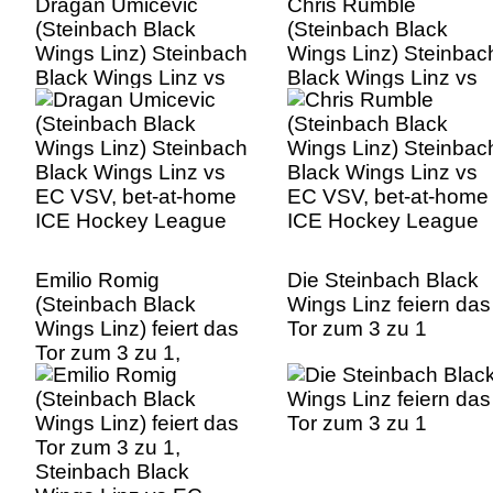
Dragan Umicevic
Chris Rumble
(Steinbach Black
(Steinbach Black
Wings Linz) Steinbach
Wings Linz) Steinbac
Black Wings Linz vs
Black Wings Linz vs
EC VSV, bet-at-home
EC VSV, bet-at-home
ICE Hockey League
ICE Hockey League
Emilio Romig
Die Steinbach Black
(Steinbach Black
Wings Linz feiern das
Wings Linz) feiert das
Tor zum 3 zu 1
Tor zum 3 zu 1,
Steinbach Black
Wings Linz vs EC
VSV, bet-at-home ICE
Hockey League