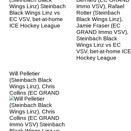
ICE Hockey League
Jamie Fraser (EC
GRAND Immo VSV),
Steinbach Black
Wings Linz vs EC
VSV, bet-at-home IC
Hockey League
Will Pelletier
(Steinbach Black
Wings Linz), Chris
Collins (EC GRAND
Immo VSV) Steinbach
Black Wings Linz vs
EC VSV, bet-at-home
ICE Hockey League