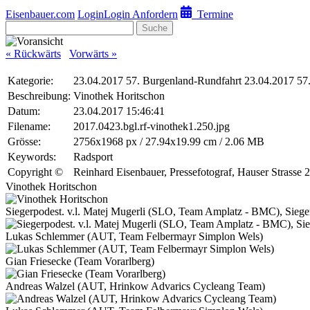
Eisenbauer.com
Login
Login Anfordern
Termine
Suche
« Rückwärts
Vorwärts »
Kategorie:
23.04.2017 57. Burgenland-Rundfahrt 23.04.2017 57
Beschreibung:
Vinothek Horitschon
Datum:
23.04.2017 15:46:41
Filename:
2017.0423.bgl.rf-vinothek1.250.jpg
Grösse:
2756x1968 px / 27.94x19.99 cm / 2.06 MB
Keywords:
Radsport
Copyright ©
Reinhard Eisenbauer, Pressefotograf, Hauser Stra
Vinothek Horitschon
Siegerpodest. v.l. Matej Mugerli (SLO, Team Amplatz - BMC), Sieg
Lukas Schlemmer (AUT, Team Felbermayr Simplon Wels)
Gian Friesecke (Team Vorarlberg)
Andreas Walzel (AUT, Hrinkow Advarics Cycleang Team)