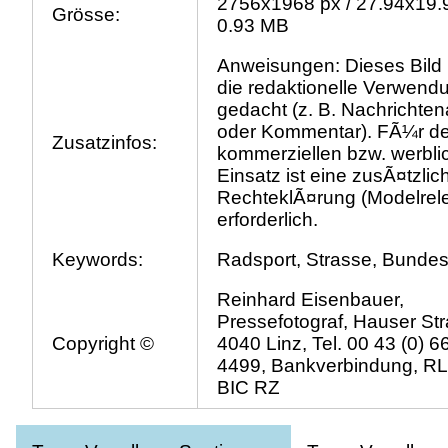
2756x1968 px / 27.94x19.
Grösse:
0.93 MB
Anweisungen: Dieses Bild 
die redaktionelle Verwend
gedacht (z. B. Nachrichtena
oder Kommentar). FÃ¼r d
Zusatzinfos:
kommerziellen bzw. werbli
Einsatz ist eine zusÃ¤tzlic
RechteklÃ¤rung (Modelrel
erforderlich.
Keywords:
Radsport, Strasse, Bundes
Reinhard Eisenbauer,
Pressefotograf, Hauser Str
Copyright ©
4040 Linz, Tel. 00 43 (0) 
4499, Bankverbindung, R
BIC RZ