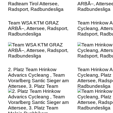
Team WSA KTM GRAZ
Team Hrinkow A
ARBÃ–, Attersee, Radsport,
Cycleang, Atter
Radbundesliga
Radsport, Radb
2. Platz Team Hrinkow
Team Hrinkow A
Advarics Cycleang , Team
Cycleang, Platz
Vorarlberg Santic Sieger am
Attersee, Radspo
Attersee, 3. Platz Team
Radbundesliga
Maloja Pushbikers
Radsport, Radbundesliga