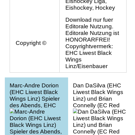
Eishockey Liga,
Eishockey, Hockey
Download nur fuer
Editorale Nutzung.
Editorale Nutzung ist
HONORARFREI!
Copyright ©
Copyrightvermerk:
EHC Liwest Black
Wings
Linz/Eisenbauer
Marc-Andre Dorion
Dan DaSilva (EHC
(EHC Liwest Black
Liwest Black Wings
Wings Linz) Spieler
Linz) und Brian
des Abends, EHC
Connelly (EC Red
Liwest Black Wings
Bull Salzburg), EHC
Linz vs EC Red Bull
Liwest Black Wings
Salzburg
Linz vs EC Red Bull
Salzburg