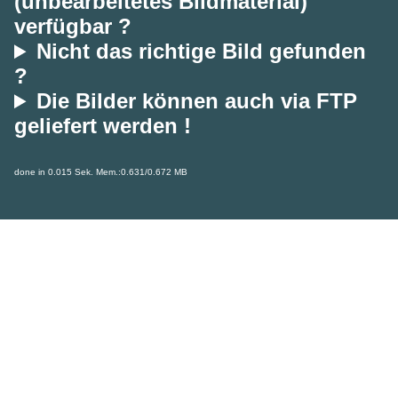
(unbearbeitetes Bildmaterial)
verfügbar ?
Nicht das richtige Bild gefunden
?
Die Bilder können auch via FTP
geliefert werden !
done in 0.015 Sek. Mem.:0.631/0.672 MB