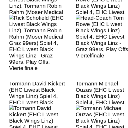
Linz), Tormann Robin
Black Wings Linz)
Rahm (Moser Medical
Spiel 4, EHC Liwest
Graz 99ers) Spiel 4,
Black Wings Linz -
EHC Liwest Black
Graz 99ers, Play Offs
Wings Linz - Graz
Viertelfinale
99ers, Play Offs,
Viertelfinale
Tormann David Kickert
Tormann Michael
(EHC Liwest Black
Ouzas (EHC Liwest
Wings Linz) Spiel 4,
Black Wings Linz)
EHC Liwest Black
Spiel 4, EHC Liwest
Wings Linz - Graz
Black Wings Linz -
99ers, Play Offs,
Graz 99ers, Play Offs
Viertelfinale
Viertelfinale