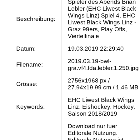
Spieler des Abends Brian
Lebler (EHC Liwest Black
Wings Linz) Spiel 4, EHC
Beschreibung:
Liwest Black Wings Linz -
Graz 99ers, Play Offs,
Viertelfinale
Datum:
19.03.2019 22:29:40
2019.03.19-bwl-
Filename:
gra.vf4.fda.lebler.1.250.jpg
2756x1968 px /
Grösse:
27.94x19.99 cm / 1.46 MB
EHC Liwest Black Wings
Keywords:
Linz, Eishockey, Hockey,
Saison 2018/2019
Download nur fuer
Editorale Nutzung.
Editorale Nutzung ist