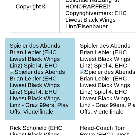
Copyright ©
HONORARFREI!
Copyrightvermerk: EHC
Liwest Black Wings
Linz/Eisenbauer
Spieler des Abends
Spieler des Abends
Brian Lebler (EHC
Brian Lebler (EHC
Liwest Black Wings
Liwest Black Wings
Linz) Spiel 4, EHC
Linz) Spiel 4, EHC
Liwest Black Wings
Liwest Black Wings
Linz - Graz 99ers, Play
Linz - Graz 99ers, Pl
Offs, Viertelfinale
Offs, Viertelfinale
Rick Schofield (EHC
Head-Coach Tom
Liwest Black Wings
Rowe (EHC Liwest