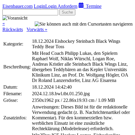
Eisenbauer.com
Login
Login Anfordern
Termine
Suche
«
Rückwärts
Vorwärts »
18.12.2024 Eishockey Steinbach Black Wings
Kategorie:
Teddy Bear Toss
Mit Head Coach Philipp Lukas, den Spielern
Raphael Wolf, Niklas Würschl, Logan Roe,
Andreas Kristler alle Steinbach Black Wings Linz,
Beschreibung:
übergeben Teddybären an das Kepler Universitäts
Klinikum Linz, an Prof. Dr. Wolfgang Högler, OA
Dr Roland Lanzersdorfer, Linz AG Eisarena
Datum:
18.12.2024 14:42:40
Filename:
2024.12.18.bwl.tbt.01.250.jpg
Grösse:
2350x1962 px / 22.86x19.93 cm / 1.09 MB
Anweisungen: Dieses Bild ist für die redaktionelle
Verwendung gedacht (z. B. Nachrichtenartikel oder
Zusatzinfos:
Kommentar). Für den kommerziellen bzw.
werblichen Einsatz ist eine zusätzliche
Rechteklärung (Modelrelease) erforderlich.