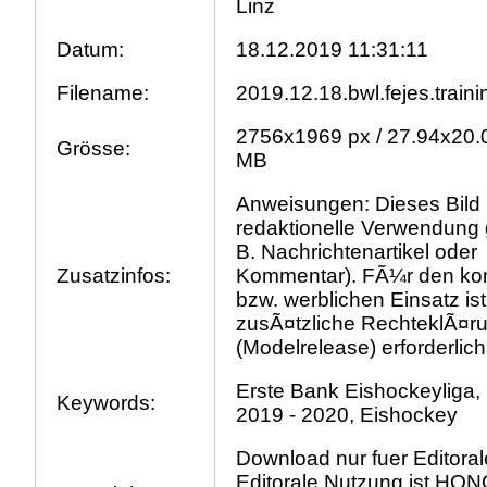
Linz
Datum:
18.12.2019 11:31:11
Filename:
2019.12.18.bwl.fejes.traini
2756x1969 px / 27.94x20.0
Grösse:
MB
Anweisungen: Dieses Bild i
redaktionelle Verwendung 
B. Nachrichtenartikel oder
Zusatzinfos:
Kommentar). FÃ¼r den ko
bzw. werblichen Einsatz ist
zusÃ¤tzliche RechteklÃ¤r
(Modelrelease) erforderlich
Erste Bank Eishockeyliga,
Keywords:
2019 - 2020, Eishockey
Download nur fuer Editora
Editorale Nutzung ist H