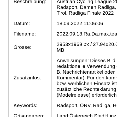
Beschreibung:
Austrian Cycling League 2
Radsport, Damen Radliga, 
Tirol, Radliga Finale 2022
Datum:
18.09.2022 11:06:06
Filename:
2022.09.18.Ra.Da.max.tea
2953x1969 px / 27.94x20.0
Grösse:
MB
Anweisungen: Dieses Bild is
redaktionelle Verwendung 
B. Nachrichtenartikel oder
Zusatzinfos:
Kommentar). Für den komm
bzw. werblichen Einsatz ist
zusätzliche Rechteklärung
(Modelrelease) erforderlich
Keywords:
Radsport, ÖRV, Radliga, H
Ortsangaben:
Land:Österreich Stadt:Linz