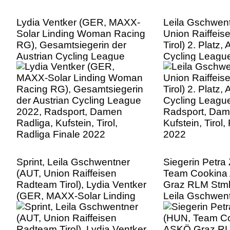
Lydia Ventker (GER, MAXX-
Leila Gschwent
Solar Linding Woman Racing
Union Raiffei
RG), Gesamtsiegerin der
Tirol) 2. Platz, 
Austrian Cycling League
Cycling Leagu
2022, Radsport, Damen
Radsport, Dam
Radliga, Kufstein, Tirol,
Kufstein, Tirol,
Radliga Finale 2022
2022
Sprint, Leila Gschwentner
Siegerin Petra
(AUT, Union Raiffeisen
Team Cookin
Radteam Tirol), Lydia Ventker
Graz RLM Stmk
(GER, MAXX-Solar Linding
Leila Gschwent
Woman Racing RG), Petra
Union Raiffei
Zsanko (HUN, Team Cookina
Tirol), 3. Platz
ARBÖ ASKÖ Graz RLM
(GER, MAXX-So