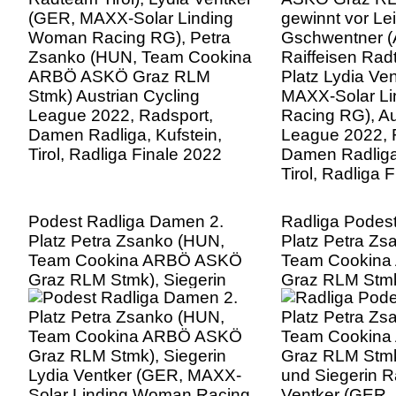
Stmk) Austrian Cycling
Woman Racing 
League 2022, Radsport,
Cycling Leagu
Damen Radliga, Kufstein,
Radsport, Dam
Tirol, Radliga Finale 2022
Kufstein, Tirol,
2022
Podest Radliga Damen 2.
Radliga Podes
Platz Petra Zsanko (HUN,
Platz Petra Zs
Team Cookina ARBÖ ASKÖ
Team Cookin
Graz RLM Stmk), Siegerin
Graz RLM Stmk)
Lydia Ventker (GER, MAXX-
und Siegerin R
Solar Linding Woman Racing
Ventker (GER,
RG), Gesamtsiegerin der
Linding Woman
Austrian Cycling League
3. Platz Helen
2022, 3. Platz Helena Bieber
MAXX-Solar L