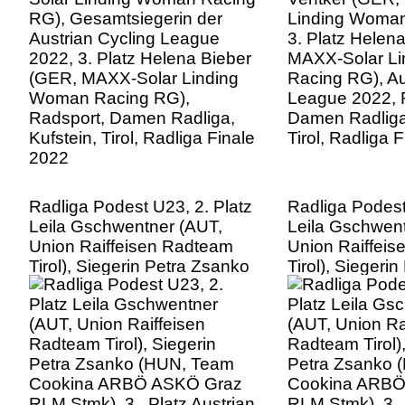
(GER, MAXX-Solar Linding
Racing RG), Au
Woman Racing RG),
League 2022, 
Radsport, Damen Radliga,
Damen Radliga,
Kufstein, Tirol, Radliga Finale
Tirol, Radliga 
2022
Radliga Podest U23, 2. Platz
Radliga Podest
Leila Gschwentner (AUT,
Leila Gschwent
Union Raiffeisen Radteam
Union Raiffei
Tirol), Siegerin Petra Zsanko
Tirol), Siegeri
(HUN, Team Cookina ARBÖ
(HUN, Team C
ASKÖ Graz RLM Stmk), 3 .
ASKÖ Graz RLM
Platz Austrian Cycling
Platz Austrian 
League 2022, Radsport,
League 2022, 
Damen Radliga, Kufstein,
Damen Radliga,
Tirol, Radliga Finale 2022
Tirol, Radliga 