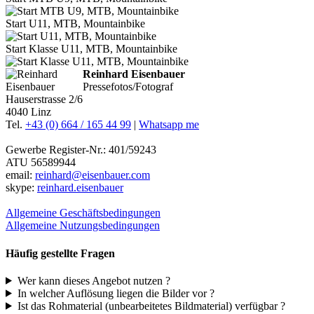
Start U11, MTB, Mountainbike
Start Klasse U11, MTB, Mountainbike
Reinhard Eisenbauer
Pressefotos/Fotograf
Hauserstrasse 2/6
4040 Linz
Tel.
+43 (0) 664 / 165 44 99
|
Whatsapp me
Gewerbe Register-Nr.: 401/59243
ATU 56589944
email:
reinhard@eisenbauer.com
skype:
reinhard.eisenbauer
Allgemeine Geschäftsbedingungen
Allgemeine Nutzungsbedingungen
Häufig gestellte Fragen
Wer kann dieses Angebot nutzen ?
In welcher Auflösung liegen die Bilder vor ?
Ist das Rohmaterial (unbearbeitetes Bildmaterial) verfügbar ?