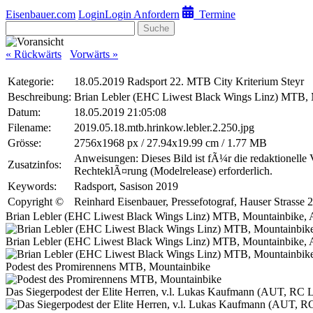
Eisenbauer.com
Login
Login Anfordern
Termine
Suche
« Rückwärts
Vorwärts »
Kategorie:
18.05.2019 Radsport 22. MTB City Kriterium Steyr
Beschreibung:
Brian Lebler (EHC Liwest Black Wings Linz) MTB,
Datum:
18.05.2019 21:05:08
Filename:
2019.05.18.mtb.hrinkow.lebler.2.250.jpg
Grösse:
2756x1968 px / 27.94x19.99 cm / 1.77 MB
Anweisungen: Dieses Bild ist fÃ¼r die redaktionelle
Zusatzinfos:
RechteklÃ¤rung (Modelrelease) erforderlich.
Keywords:
Radsport, Sasison 2019
Copyright ©
Reinhard Eisenbauer, Pressefotograf, Hauser Strass
Brian Lebler (EHC Liwest Black Wings Linz) MTB, Mountainbike,
Brian Lebler (EHC Liwest Black Wings Linz) MTB, Mountainbike,
Podest des Promirennens MTB, Mountainbike
Das Siegerpodest der Elite Herren, v.l. Lukas Kaufmann (AUT, RC 