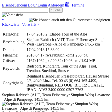
Eisenbauer.com
Login
Login Anfordern
Termine
Suche
«
Rückwärts
Vorwärts »
Kategorie:
17.04.2018 2. Etappe Tour of the Alps
Stephan Rabitsch (AUT, Team Felbermayr Simplon
Beschreibung:
Wels) Lavarone - Alpe di Pampeago 145,5 km
Datum:
17.04.2018 15:38:02
Filename:
2018.04.17.rws.rabitsch.kom1.250.jpg
Grösse:
2167x1962 px / 20.32x19.93 cm / 1.94 MB
Radsport, Rundfahrt, Tour of the Alps, Tirol,
Keywords:
Trentino, Suedtirol, Strasse
Reinhard Eisenbauer, Pressefotograf, Hauser Strasse
2/6, 4040 Linz, Tel. 00 43 (0) 664 165 4499,
Copyright ©
Bankverbindung, RLB OOE, BIC RZOOAT2L,
IBAN: AT63 3400 0000 0507 7763
Stephan Rabitsch (AUT, Team Felbermayr Simplon Wels) Lavarone
- Alpe di Pampeago 145,5 km