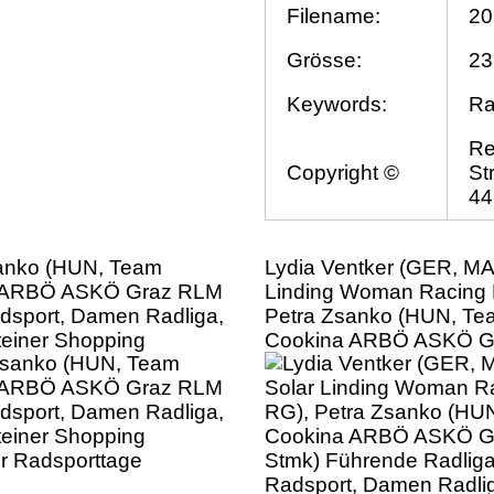
Filename:
20
Grösse:
23
Keywords:
Ra
Re
Copyright ©
St
44
anko (HUN, Team
Lydia Ventker (GER, M
 ARBÖ ASKÖ Graz RLM
Linding Woman Racing 
dsport, Damen Radliga,
Petra Zsanko (HUN, Te
Steiner Shopping
Cookina ARBÖ ASKÖ G
er Radsporttage
Stmk) Führende Radliga
Radsport, Damen Radlig
Int. Steiner Shopping Erl
Radsporttage