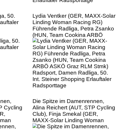
a, 50.
Lydia Ventker (GER, MAXX-Solar
auftaler
Linding Woman Racing RG)
Führende Radliga, Petra Zsanko
(HUN, Team Cookina ARBÖ
ASKÖ Graz RLM Stmk)
Radsport, Damen Radliga, 50.
Int. Steiner Shopping Erlauftaler
Radsporttage
nnen,
Die Spitze im Damenrennen,
P Cycling
Alina Reichert (AUT, STP Cycling
R,
Club), Finja Smekal (GER,
oman
MAXX-Solar Linding Woman
ber
Racing RG), Helena Bieber