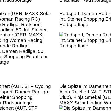
ntker (GER, MAXX-Solar
Radsport, Damen Radlig
 Woman Racing RG)
Int. Steiner Shopping Erl
 Radliga, Radsport,
Radsporttage
liga, 50. Int. Steiner
Erlauftaler
tage
ichert (AUT, STP Cycling
Die Spitze im Damenre
dsport, Damen Radliga,
Alina Reichert (AUT, ST
Steiner Shopping
Club), Finja Smekal (GE
er Radsporttage
MAXX-Solar Linding W
Racing RG), Helena Bie