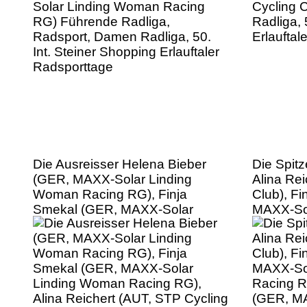
Radsporttage
Die Ausreisser Helena Bieber
Die Spit
(GER, MAXX-Solar Linding
Alina Re
Woman Racing RG), Finja
Club), F
Smekal (GER, MAXX-Solar
MAXX-So
Linding Woman Racing RG),
Racing R
Alina Reichert (AUT, STP Cycling
(GER, MA
Club), Radsport, Damen Radliga,
Woman Ra
50. Int. Steiner Shopping
Damen Rad
Erlauftaler Radsporttage
Shopping 
Radsport