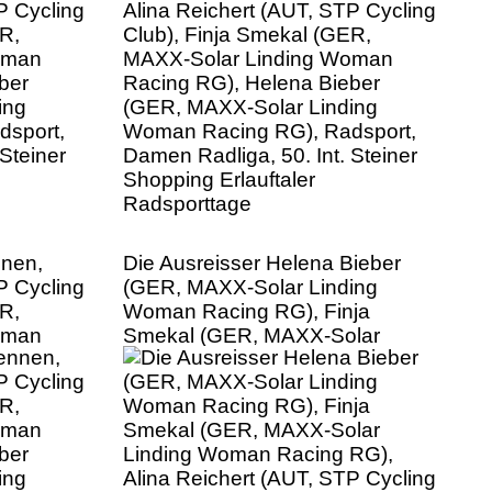
ing
(GER, MAXX-Solar Linding
sport,
Woman Racing RG), Radsport,
Steiner
Damen Radliga, 50. Int. Steiner
Shopping Erlauftaler
Radsporttage
nnen,
Die Ausreisser Helena Bieber
P Cycling
(GER, MAXX-Solar Linding
R,
Woman Racing RG), Finja
oman
Smekal (GER, MAXX-Solar
ber
Linding Woman Racing RG),
ing
Alina Reichert (AUT, STP Cycling
sport,
Club), Radsport, Damen Radliga,
Steiner
50. Int. Steiner Shopping
Erlauftaler Radsporttage