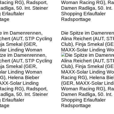
ze im Damenrennen,
Die Spitze im Damenre
ichert (AUT, STP Cycling
Alina Reichert (AUT, ST
inja Smekal (GER,
Club), Finja Smekal (GE
lar Linding Woman
MAXX-Solar Linding W
G), Helena Bieber
Racing RG), Helena Bie
XX-Solar Linding
(GER, MAXX-Solar Lind
cing RG), Radsport,
Woman Racing RG), Rad
liga, 50. Int. Steiner
Damen Radliga, 50. Int. 
Erlauftaler
Shopping Erlauftaler
tage
Radsporttage