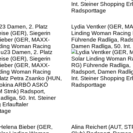
23 Damen, 2. Platz
Lydia Ventker (GER, M
eise (GER), Siegerin
Linding Woman Racing
ieber (GER, MAXX-
Führende Radliga, Rads
nding Woman Racing
Damen Radliga, 50. Int. 
Platz Petra Zsanko (HUN,
Shopping Erlauftaler
okina ARBÖ ASKÖ
Radsporttage
 Stmk) Radsport,
liga, 50. Int. Steiner
Erlauftaler
tage
 Helena Bieber (GER,
Alina Reichert (AUT, ST