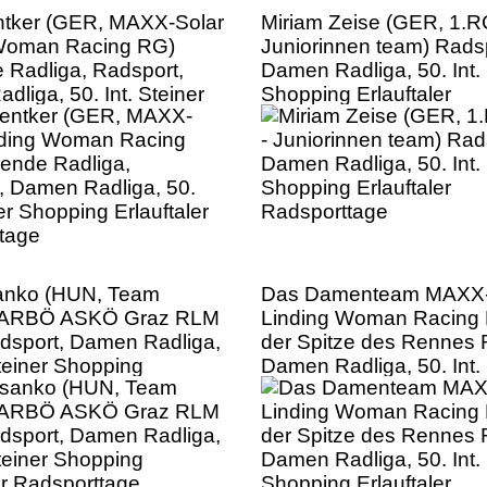
ntker (GER, MAXX-Solar
Miriam Zeise (GER, 1.R
 Woman Racing RG)
Juniorinnen team) Radsp
 Radliga, Radsport,
Damen Radliga, 50. Int. 
liga, 50. Int. Steiner
Shopping Erlauftaler
Erlauftaler
Radsporttage
tage
anko (HUN, Team
Das Damenteam MAXX-
 ARBÖ ASKÖ Graz RLM
Linding Woman Racing
dsport, Damen Radliga,
der Spitze des Rennes 
Steiner Shopping
Damen Radliga, 50. Int. 
er Radsporttage
Shopping Erlauftaler
Radsporttage