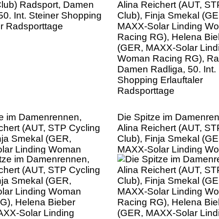
(GER, MAXX-Solar Lind
Woman Racing RG), Rad
Damen Radliga, 50. Int. 
Shopping Erlauftaler
Radsporttage
ze im Damenrennen,
Die Spitze im Damenre
ichert (AUT, STP Cycling
Alina Reichert (AUT, ST
inja Smekal (GER,
Club), Finja Smekal (GE
lar Linding Woman
MAXX-Solar Linding W
G), Helena Bieber
Racing RG), Helena Bie
XX-Solar Linding
(GER, MAXX-Solar Lind
cing RG), Radsport,
Woman Racing RG), Rad
liga, 50. Int. Steiner
Damen Radliga, 50. Int. 
Erlauftaler
Shopping Erlauftaler
tage
Radsporttage