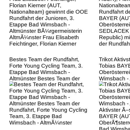
Altmünster BÃ¼rgermeisterin
SEDLACEK 
AltmÃ¼nster Frau Elisabeth
Republic) mi
Feichtinger, Florian Kierner
der Rundfah
Bestes Team der Rundfahrt,
Trikot Aktivs
Forte Young Cycling Team, 3.
Tobias BAY
Etappe Bad Wimsbach -
Oberösterrei
Altmünster Bestes Team der
Wimsbach - A
Rundfahrt, Forte Young Cycling
Aktivster Ã–
Team, 3. Etappe Bad
BAYER (AUT
Wimsbach - AltmÃ¼nster
OberÃ¶sterre
Bad Wimsba