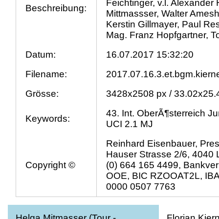
Feichtinger, v.l. Alexander
Beschreibung:
Mittmassser, Walter Amesh
Kerstin Gillmayer, Paul Res
Mag. Franz Hopfgartner, 
Datum:
16.07.2017 15:32:20
Filename:
2017.07.16.3.et.bgm.kierne
Grösse:
3428x2508 px / 33.02x25.
43. Int. OberÃ¶sterreich J
Keywords:
UCI 2.1 MJ
Reinhard Eisenbauer, Pres
Hauser Strasse 2/6, 4040 L
Copyright ©
(0) 664 165 4499, Bankve
OOE, BIC RZOOAT2L, IBA
0000 0507 7763
Helga Mitmasser (Tour -
Florian Kier