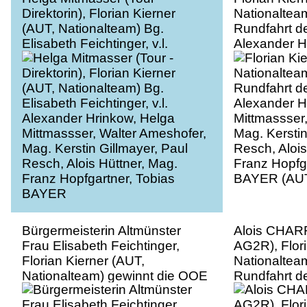
Direktorin), Florian Kierner
Nationaltea
(AUT, Nationalteam) Bg.
Rundfahrt der
Elisabeth Feichtinger, v.l.
Alexander H
Alexander Hrinkow, Helga
Mittmassser
Mittmassser, Walter Ameshofer,
Mag. Kerstin
Mag. Kerstin Gillmayer, Paul
Resch, Alois
Resch, Alois Hüttner, Mag.
Franz Hopfga
Franz Hopfgartner, Tobias
BAYER (AUT
BAYER
Bürgermeisterin Altmünster
Alois CHAR
Frau Elisabeth Feichtinger,
AG2R), Flori
Florian Kierner (AUT,
Nationaltea
Nationalteam) gewinnt die OOE
Rundfahrt de
Rundfahrt der Junioren, 3.
BAYER (AUT
Etappe Bad Wimsbach -
Oberösterrei