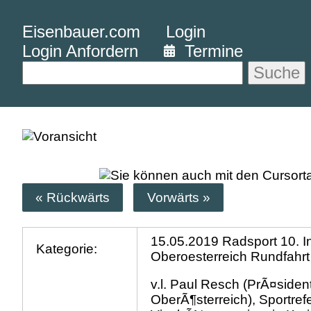
Eisenbauer.com
Login
Login Anfordern
Termine
Suche
« Rückwärts
Vorwärts »
15.05.2019 Radsport 10. In
Kategorie:
Oberoesterreich Rundfahr
v.l. Paul Resch (PrÃ¤side
OberÃ¶sterreich), Sportref