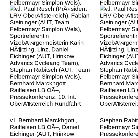
Felbermayr Simplon Wels),
Felbermayr Si
Sportreferentin
Sportreferenti
VizebÃ¼rgermeisterin Karin
VizebÃ¼rgerme
HÃ¶rzing, Linz, Daniel
HÃ¶rzing, Linz
Eichinger (AUT, Hrinkow
Eichinger (AU
Advarics Cycleang Team),
Advarics Cycl
Stephan Rabitsch (AUT, Team
Stephan Rabi
Felbermayr Simplon Wels),
Felbermayr Si
Bernhard Marckhgott ,
Bernhard Marc
Raiffeisen LB OÃ–,
Raiffeisen LB
Pressekonferenz, 10. Int.
Pressekonferen
OberÃ¶sterreich Rundfahrt
OberÃ¶sterrei
v.l. Bernhard Marckhgott ,
Stephan Rabi
Raiffeisen LB OÃ–, Daniel
Felbermayr Si
Eichinger (AUT, Hrinkow
Pressekonferen