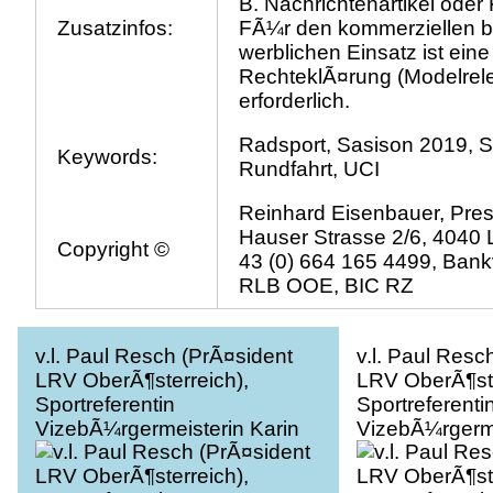
B. Nachrichtenartikel ode
Zusatzinfos:
FÃ¼r den kommerziellen b
werblichen Einsatz ist ein
RechteklÃ¤rung (Modelrel
erforderlich.
Radsport, Sasison 2019, S
Keywords:
Rundfahrt, UCI
Reinhard Eisenbauer, Pres
Hauser Strasse 2/6, 4040 L
Copyright ©
43 (0) 664 165 4499, Bank
RLB OOE, BIC RZ
v.l. Paul Resch (PrÃ¤sident
v.l. Paul Resc
LRV OberÃ¶sterreich),
LRV OberÃ¶ste
Sportreferentin
Sportreferenti
VizebÃ¼rgermeisterin Karin
VizebÃ¼rgerme
HÃ¶rzing, Linz, Fabian
HÃ¶rzing, Lin
Steininger (AUT, Team
Steininger (A