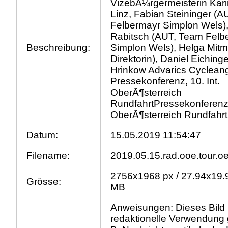
VizebÃ¼rgermeisterin Kari
Linz, Fabian Steininger (
Felbermayr Simplon Wels)
Rabitsch (AUT, Team Felb
Beschreibung:
Simplon Wels), Helga Mitm
Direktorin), Daniel Eiching
Hrinkow Advarics Cyclean
Pressekonferenz, 10. Int.
OberÃ¶sterreich
RundfahrtPressekonferenz, 
OberÃ¶sterreich Rundfahrt
Datum:
15.05.2019 11:54:47
Filename:
2019.05.15.rad.ooe.tour.oe
2756x1968 px / 27.94x19.9
Grösse:
MB
Anweisungen: Dieses Bild i
redaktionelle Verwendung 