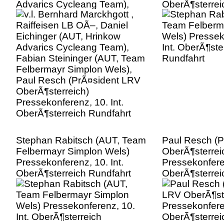
Advarics Cycleang Team),
OberÃ¶sterrei
Fabian Steininger (AUT, Team
Felbermayr Simplon Wels),
Paul Resch (PrÃ¤sident LRV
OberÃ¶sterreich)
Pressekonferenz, 10. Int.
OberÃ¶sterreich Rundfahrt
Stephan Rabitsch (AUT, Team
Paul Resch (
Felbermayr Simplon Wels)
OberÃ¶sterrei
Pressekonferenz, 10. Int.
Pressekonferen
OberÃ¶sterreich Rundfahrt
OberÃ¶sterrei