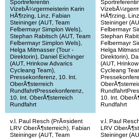
Felbermayr Simplon Wels),
Felbermayr Si
Stephan Rabitsch (AUT, Team
Stephan Rabi
Felbermayr Simplon Wels),
Felbermayr Si
Helga Mitmasser (Tour -
Helga Mitmass
Direktorin), Daniel Eichinger
Direktorin), Da
(AUT, Hrinkow Advarics
(AUT, Hrinkow
Cycleang Team),
Cycleang Tea
Pressekonferenz, 10. Int.
Pressekonferen
OberÃ¶sterreich
OberÃ¶sterrei
RundfahrtPressekonferenz,
RundfahrtPres
10. Int. OberÃ¶sterreich
10. Int. OberÃ
Rundfahrt
Rundfahrt
v.l. Paul Resch (PrÃ¤sident
v.l. Paul Resc
LRV OberÃ¶sterreich), Fabian
LRV OberÃ¶ste
Steininger (AUT, Team
Steininger (A