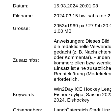
Datum:
15.03.2024 20:01:08
Filename:
2024.03.15.bwl.sabs.roe.2
2953x1969 px / 27.94x20.
Grösse:
1.00 MB
Anweisungen: Dieses Bild i
die redaktionelle Verwend
gedacht (z. B. Nachrichtena
oder Kommentar). Für den
Zusatzinfos:
kommerziellen bzw. werbli
Einsatz ist eine zusätzlich
Rechteklärung (Modelrele
erforderlich.
Win2Day ICE Hockey Lea
Keywords:
Eishockeyliga, Saison 202
2024, Eishockey
Ortsangaben:
Land:Österreich Stadt:Linz