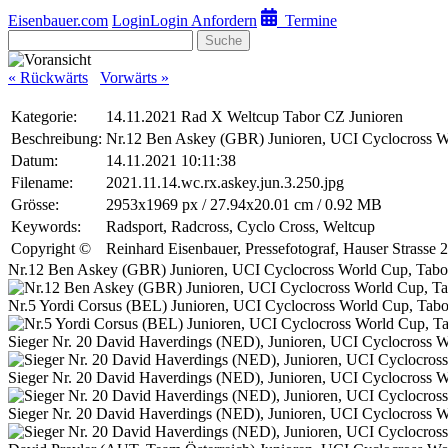
Eisenbauer.com
Login
Login Anfordern
Termine
Suche
« Rückwärts
Vorwärts »
Kategorie:
14.11.2021 Rad X Weltcup Tabor CZ Junioren
Beschreibung:
Nr.12 Ben Askey (GBR) Junioren, UCI Cyclocross W
Datum:
14.11.2021 10:11:38
Filename:
2021.11.14.wc.rx.askey.jun.3.250.jpg
Grösse:
2953x1969 px / 27.94x20.01 cm / 0.92 MB
Keywords:
Radsport, Radcross, Cyclo Cross, Weltcup
Copyright ©
Reinhard Eisenbauer, Pressefotograf, Hauser Strass
Nr.12 Ben Askey (GBR) Junioren, UCI Cyclocross World Cup, Tab
Nr.5 Yordi Corsus (BEL) Junioren, UCI Cyclocross World Cup, Tab
Sieger Nr. 20 David Haverdings (NED), Junioren, UCI Cyclocross 
Sieger Nr. 20 David Haverdings (NED), Junioren, UCI Cyclocross 
Sieger Nr. 20 David Haverdings (NED), Junioren, UCI Cyclocross 