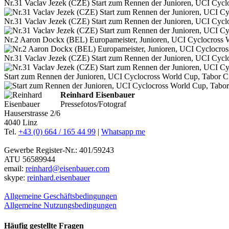
Nr.31 Vaclav Jezek (CZE) Start zum Rennen der Junioren, UCI Cyc
Nr.31 Vaclav Jezek (CZE) Start zum Rennen der Junioren, UCI Cyc
Nr.2 Aaron Dockx (BEL) Europameister, Junioren, UCI Cyclocross
Nr.31 Vaclav Jezek (CZE) Start zum Rennen der Junioren, UCI Cyc
Start zum Rennen der Junioren, UCI Cyclocross World Cup, Tabor 
Reinhard Eisenbauer
Pressefotos/Fotograf
Hauserstrasse 2/6
4040 Linz
Tel.
+43 (0) 664 / 165 44 99
|
Whatsapp me
Gewerbe Register-Nr.: 401/59243
ATU 56589944
email:
reinhard@eisenbauer.com
skype:
reinhard.eisenbauer
Allgemeine Geschäftsbedingungen
Allgemeine Nutzungsbedingungen
Häufig gestellte Fragen