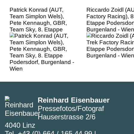
Patrick Konrad (AUT,
Riccardo Zoidl (AU
Team Simplon Wels),
Factory Racing), 8
Pete Kennaugh, GBR,
Etappe Podersdorf
Team Sky, 8. Etappe
Burgenland - Wie
Podersdorf, Burgenland -
Wien
Reinhard Eisenbauer
Pressefotos/Fotograf
Hauserstrasse 2/6
4040 Linz
Tel.
+43 (0) 664 / 165 44 99
|