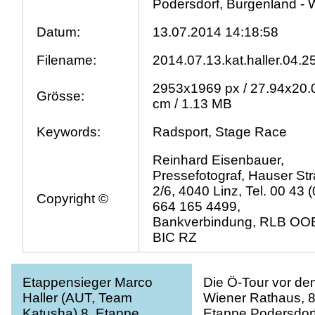
Podersdorf, Burgenland - 
Datum:
13.07.2014 14:18:58
Filename:
2014.07.13.kat.haller.04.2
2953x1969 px / 27.94x20.
Grösse:
cm / 1.13 MB
Keywords:
Radsport, Stage Race
Reinhard Eisenbauer,
Pressefotograf, Hauser St
2/6, 4040 Linz, Tel. 00 43 (
Copyright ©
664 165 4499,
Bankverbindung, RLB OO
BIC RZ
Etappensieger Marco
Die Ö-Tour vor de
Haller (AUT, Team
Wiener Rathaus, 8
Katusha) 8. Etappe
Etappe Podersdorf