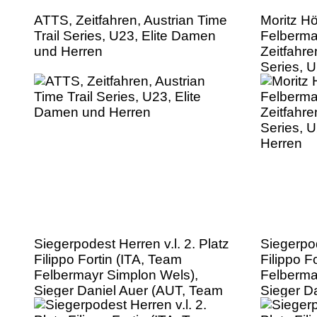
ATTS, Zeitfahren, Austrian Time
Moritz H
Trail Series, U23, Elite Damen
Felberma
und Herren
Zeitfahre
Series, 
Herren
Siegerpodest Herren v.l. 2. Platz
Siegerpod
Filippo Fortin (ITA, Team
Filippo F
Felbermayr Simplon Wels),
Felberma
Sieger Daniel Auer (AUT, Team
Sieger D
WSA Graz ARBOE), 3. Platz Felix
WSA Graz