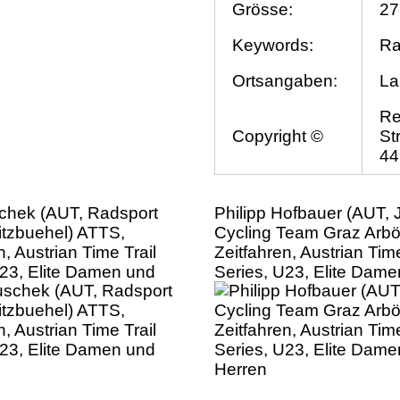
Grösse:
27
Keywords:
Ra
Ortsangaben:
La
Re
Copyright ©
St
44
chek (AUT, Radsport
Philipp Hofbauer (AUT, 
itzbuehel) ATTS,
Cycling Team Graz Arbö
n, Austrian Time Trail
Zeitfahren, Austrian Time
U23, Elite Damen und
Series, U23, Elite Dam
Herren