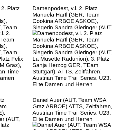
 2. Platz
Damenpodest, v.l. 2. Platz
m
Manuela Hartl (GER, Team
s),
Cookina ARBOE ASKOE),
T, Team
Siegerin Sandra Gieringer (AUT,
atz Felix
La Musette Radunion), 3. Platz
M Graz),
Sanja Herzog GER, TEam
ian Time
Stuttgart), ATTS, Zeitfahren,
 Damen
Austrian Time Trail Series, U23,
Elite Damen und Herren
tz
Daniel Auer (AUT, Team WSA
eam
Graz ARBOE) ATTS, Zeitfahren,
),
Austrian Time Trail Series, U23,
er (AUT,
Elite Damen und Herren
. Platz