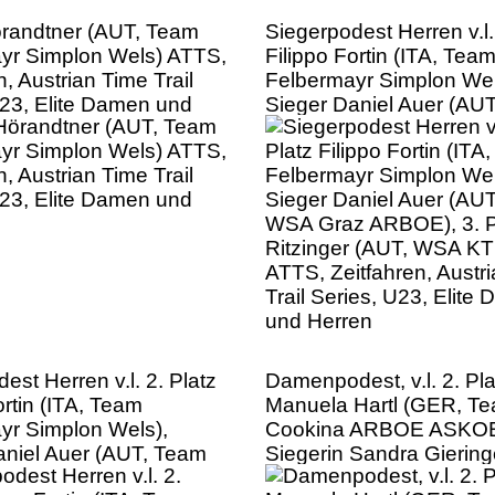
örandtner (AUT, Team
Siegerpodest Herren v.l.
yr Simplon Wels) ATTS,
Filippo Fortin (ITA, Tea
n, Austrian Time Trail
Felbermayr Simplon Wel
U23, Elite Damen und
Sieger Daniel Auer (AU
WSA Graz ARBOE), 3. Pl
Ritzinger (AUT, WSA KT
ATTS, Zeitfahren, Austr
Trail Series, U23, Elite
und Herren
est Herren v.l. 2. Platz
Damenpodest, v.l. 2. Pla
ortin (ITA, Team
Manuela Hartl (GER, T
yr Simplon Wels),
Cookina ARBOE ASKOE
aniel Auer (AUT, Team
Siegerin Sandra Giering
 ARBOE), 3. Platz Felix
La Musette Radunion), 3