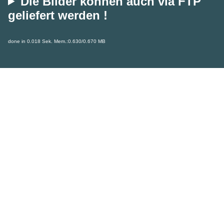
Die Bilder können auch via FTP
geliefert werden !
done in 0.018 Sek. Mem.:0.630/0.670 MB