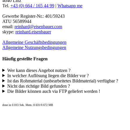
4040 Linz
Tel.
+43 (0) 664 / 165 44 99
|
Whatsapp me
Gewerbe Register-Nr.: 401/59243
ATU 56589944
email:
reinhard@eisenbauer.com
skype:
reinhard.eisenbauer
Allgemeine Geschäftsbedingungen
Allgemeine Nutzungsbedingungen
Häufig gestellte Fragen
Wer kann dieses Angebot nutzen ?
In welcher Auflösung liegen die Bilder vor ?
Ist das Rohmaterial (unbearbeitetes Bildmaterial) verfügbar ?
Nicht das richtige Bild gefunden ?
Die Bilder können auch via FTP geliefert werden !
done in 0.013 Sek. Mem.:0.631/0.672 MB