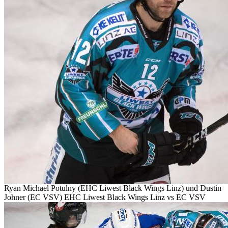
Ryan Michael Potulny (EHC Liwest Black Wings Linz) und Dustin
Johner (EC VSV) EHC Liwest Black Wings Linz vs EC VSV