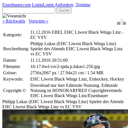
Eisenbauer.com
Login
Login Anfordern
Termine
Suche
« Rückwärts
Vorwärts »
11.12.2016 EBEL EHC Liwest Black Wings Linz -
Kategorie:
EC VSV
Philipp Lukas (EHC Liwest Black Wings Linz)
Beschreibung:
Spieler des Abends EHC Liwest Black Wings Linz
vs EC VSV
Datum:
11.12.2016 20:51:00
Filename:
16-17-bwl-vsv2-spda.p.lukas1.250.jpg
Grösse:
2756x2067 px / 27.94x21 cm / 1.54 MB
Keywords:
EHC Liwest Black Wings Linz, Eishockey, Hockey
Download nur fuer Editorale Nutzung. Editorale
Copyright ©
Nutzung ist HONORARFREI! Copyrightvermerk:
EHC Liwest Black Wings Linz/Eisenbauer
Philipp Lukas (EHC Liwest Black Wings Linz) Spieler des Abends
EHC Liwest Black Wings Linz vs EC VSV