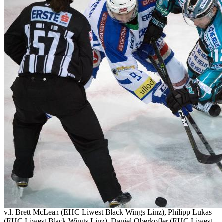
v.l. Brett McLean (EHC Liwest Black Wings Linz), Philipp Lukas
(EHC Liwest Black Wings Linz), Daniel Oberkofler (EHC Liwest