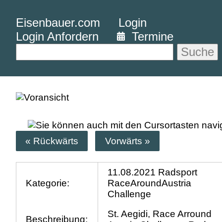
Eisenbauer.com
Login
Login Anfordern
Termine
Suche
« Rückwärts
Vorwärts »
11.08.2021 Radsport
Kategorie:
RaceAroundAustria
Challenge
St. Aegidi, Race Arround
Beschreibung: