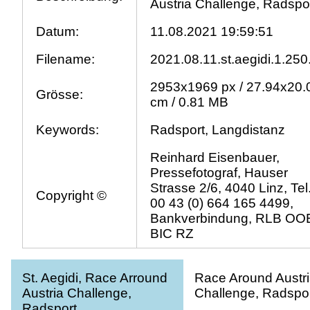
Austria Challenge, Radspor
Datum:
11.08.2021 19:59:51
Filename:
2021.08.11.st.aegidi.1.250
2953x1969 px / 27.94x20.
Grösse:
cm / 0.81 MB
Keywords:
Radsport, Langdistanz
Reinhard Eisenbauer,
Pressefotograf, Hauser
Strasse 2/6, 4040 Linz, Tel
Copyright ©
00 43 (0) 664 165 4499,
Bankverbindung, RLB OO
BIC RZ
St. Aegidi, Race Arround
Race Around Austr
Austria Challenge,
Challenge, Radspor
Radsport,