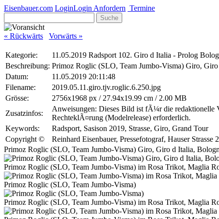
Eisenbauer.com
Login
Login Anfordern
Termine
Suche
« Rückwärts
Vorwärts »
Kategorie:
11.05.2019 Radsport 102. Giro d Italia - Prolog Bolo
Beschreibung:
Primoz Roglic (SLO, Team Jumbo-Visma) Giro, Giro d
Datum:
11.05.2019 20:11:48
Filename:
2019.05.11.giro.tjv.roglic.6.250.jpg
Grösse:
2756x1968 px / 27.94x19.99 cm / 2.00 MB
Anweisungen: Dieses Bild ist fÃ¼r die redaktionelle
Zusatzinfos:
RechteklÃ¤rung (Modelrelease) erforderlich.
Keywords:
Radsport, Sasison 2019, Strasse, Giro, Grand Tour
Copyright ©
Reinhard Eisenbauer, Pressefotograf, Hauser Strass
Primoz Roglic (SLO, Team Jumbo-Visma) Giro, Giro d Italia, Bolog
Primoz Roglic (SLO, Team Jumbo-Visma) im Rosa Trikot, Maglia Rosa
Primoz Roglic (SLO, Team Jumbo-Visma)
Primoz Roglic (SLO, Team Jumbo-Visma) im Rosa Trikot, Maglia Rosa