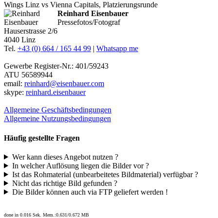
Reinhard Eisenbauer
Pressefotos/Fotograf
Hauserstrasse 2/6
4040 Linz
Tel.
+43 (0) 664 / 165 44 99
|
Whatsapp me
Gewerbe Register-Nr.: 401/59243
ATU 56589944
email:
reinhard@eisenbauer.com
skype:
reinhard.eisenbauer
Allgemeine Geschäftsbedingungen
Allgemeine Nutzungsbedingungen
Häufig gestellte Fragen
Wer kann dieses Angebot nutzen ?
In welcher Auflösung liegen die Bilder vor ?
Ist das Rohmaterial (unbearbeitetes Bildmaterial) verfügbar ?
Nicht das richtige Bild gefunden ?
Die Bilder können auch via FTP geliefert werden !
done in 0.016 Sek. Mem.:0.631/0.672 MB