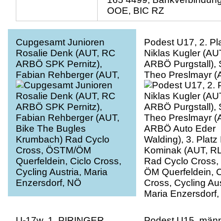
OOE, BIC RZ
Cupgesamt Junioren
Podest U17, 2. Pl
Rosalie Denk (AUT, RC
Niklas Kugler (AU
ARBÖ SPK Pernitz),
ARBÖ Purgstall), 
Fabian Rehberger (AUT,
Theo Preslmayr (
Bike The Bugles
ARBÖ Auto Eder
Krumbach) Rad Cyclo
Walding), 3. Platz
Cross, ÖSTM/ÖM
Kominak (AUT, RL
Querfeldein, Ciclo Cross,
Rad Cyclo Cross
Cycling Austria, Maria
ÖM Querfeldein, C
Enzersdorf, NÖ
Cross, Cycling Aus
Maria Enzersdorf
U-17w, 1. PIRINGER
Podest U15, männl