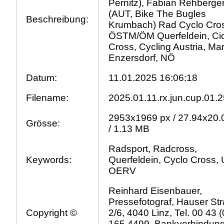
Pernitz), Fabian Rehberge
(AUT, Bike The Bugles
Beschreibung:
Krumbach) Rad Cyclo Cro
ÖSTM/ÖM Querfeldein, Cic
Cross, Cycling Austria, Mar
Enzersdorf, NÖ
Datum:
11.01.2025 16:06:18
Filename:
2025.01.11.rx.jun.cup.01.2
2953x1969 px / 27.94x20.
Grösse:
/ 1.13 MB
Radsport, Radcross,
Keywords:
Querfeldein, Cyclo Cross, 
OERV
Reinhard Eisenbauer,
Pressefotograf, Hauser St
Copyright ©
2/6, 4040 Linz, Tel. 00 43 
165 4499, Bankverbindun