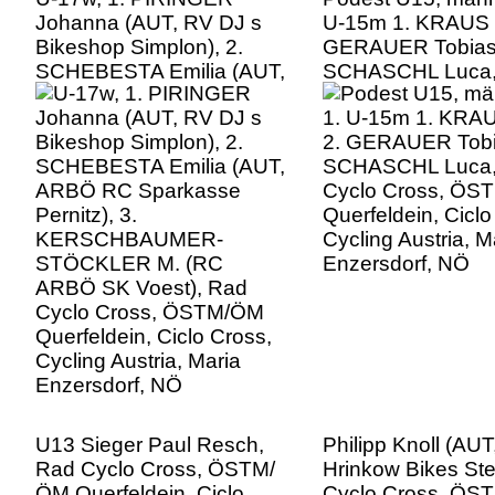
Johanna (AUT, RV DJ s
U-15m 1. KRAUS F
Bikeshop Simplon), 2.
GERAUER Tobias,
SCHEBESTA Emilia (AUT,
SCHASCHL Luca,
ARBÖ RC Sparkasse
Cyclo Cross, ÖS
Pernitz), 3.
Querfeldein, Ciclo
KERSCHBAUMER-
Cycling Austria, M
STÖCKLER M. (RC
Enzersdorf, NÖ
ARBÖ SK Voest), Rad
Cyclo Cross, ÖSTM/ÖM
Querfeldein, Ciclo Cross,
Cycling Austria, Maria
Enzersdorf, NÖ
U13 Sieger Paul Resch,
Philipp Knoll (AU
Rad Cyclo Cross, ÖSTM/
Hrinkow Bikes Ste
ÖM Querfeldein, Ciclo
Cyclo Cross, ÖS