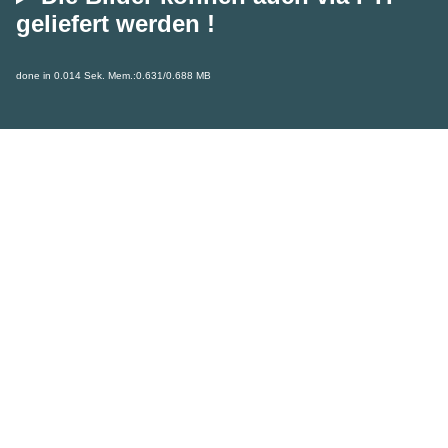
geliefert werden !
done in 0.014 Sek. Mem.:0.631/0.688 MB