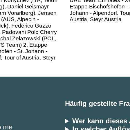
ck), Federico Guzzo
C. Padovani Polo Cherry
ichal Zelazowski (POL,
TS Team) 2. Etappe
ofen - St. Johann -
, Tour of Austria, Steyr
Häufig gestellte Fr
Wer kann dieses
p me
In welcher Auflös