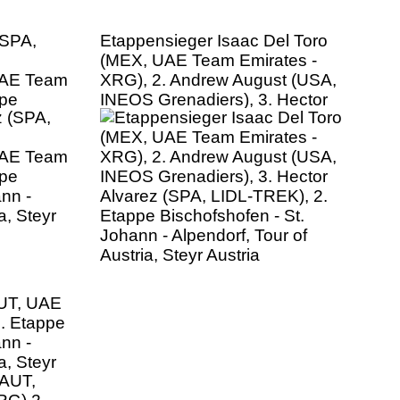
(SPA,
Etappensieger Isaac Del Toro
(MEX, UAE Team Emirates -
UAE Team
XRG), 2. Andrew August (USA,
ppe
INEOS Grenadiers), 3. Hector
ann -
Alvarez (SPA, LIDL-TREK), 2.
a, Steyr
Etappe Bischofshofen - St.
Johann - Alpendorf, Tour of
Austria, Steyr Austria
AUT, UAE
. Etappe
ann -
a, Steyr