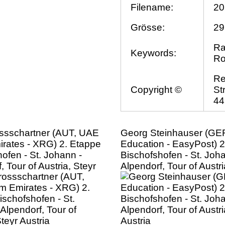
Filename:
20
Grösse:
29
Ra
Keywords:
Ro
Re
Copyright ©
St
44
ossschartner (AUT, UAE
Georg Steinhauser (GE
rates - XRG) 2. Etappe
Education - EasyPost) 2
ofen - St. Johann -
Bischofshofen - St. Joh
, Tour of Austria, Steyr
Alpendorf, Tour of Austri
Austria