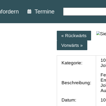
nfordern
Termine
« Rückwärts
Vorwärts »
10
Kategorie:
Jo
Fe
Em
Beschreibung:
Jo
Au
Datum:
10