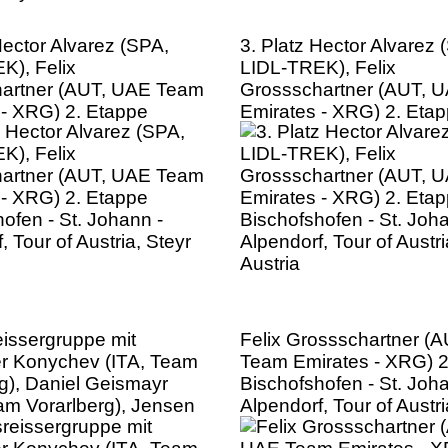
Hector Alvarez (SPA,
3. Platz Hector Alvarez 
K), Felix
LIDL-TREK), Felix
artner (AUT, UAE Team
Grossschartner (AUT, 
 - XRG) 2. Etappe
Emirates - XRG) 2. Eta
ofen - St. Johann -
Bischofshofen - St. Joh
, Tour of Austria, Steyr
Alpendorf, Tour of Austri
Austria
eissergruppe mit
Felix Grossschartner (
r Konychev (ITA, Team
Team Emirates - XRG) 2
g), Daniel Geismayr
Bischofshofen - St. Joh
am Vorarlberg), Jensen
Alpendorf, Tour of Austri
 (AUS, Alpecin -
Austria