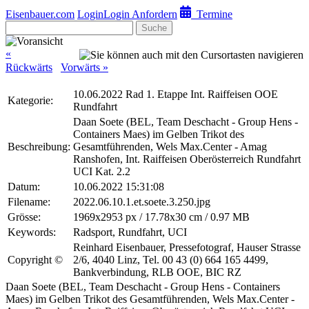
Eisenbauer.com
Login
Login Anfordern
Termine
Suche
«
Rückwärts
Vorwärts »
10.06.2022 Rad 1. Etappe Int. Raiffeisen OOE
Kategorie:
Rundfahrt
Daan Soete (BEL, Team Deschacht - Group Hens -
Containers Maes) im Gelben Trikot des
Beschreibung:
Gesamtführenden, Wels Max.Center - Amag
Ranshofen, Int. Raiffeisen Oberösterreich Rundfahrt
UCI Kat. 2.2
Datum:
10.06.2022 15:31:08
Filename:
2022.06.10.1.et.soete.3.250.jpg
Grösse:
1969x2953 px / 17.78x30 cm / 0.97 MB
Keywords:
Radsport, Rundfahrt, UCI
Reinhard Eisenbauer, Pressefotograf, Hauser Strasse
Copyright ©
2/6, 4040 Linz, Tel. 00 43 (0) 664 165 4499,
Bankverbindung, RLB OOE, BIC RZ
Daan Soete (BEL, Team Deschacht - Group Hens - Containers
Maes) im Gelben Trikot des Gesamtführenden, Wels Max.Center -