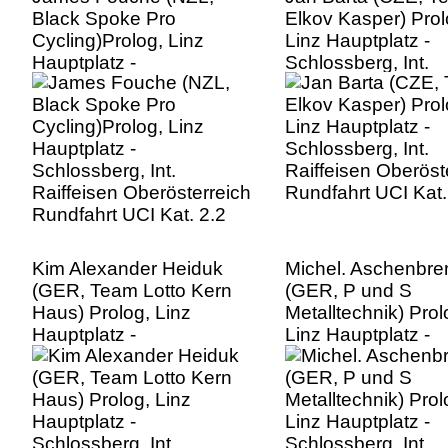
Black Spoke Pro
Elkov Kasper) Prol
Cycling)Prolog, Linz
Linz Hauptplatz -
Hauptplatz -
Schlossberg, Int.
Schlossberg, Int.
Raiffeisen Oberöst
Raiffeisen Oberösterreich
Rundfahrt UCI Kat.
Rundfahrt UCI Kat. 2.2
Kim Alexander Heiduk
Michel. Aschenbre
(GER, Team Lotto Kern
(GER, P und S
Haus) Prolog, Linz
Metalltechnik) Prol
Hauptplatz -
Linz Hauptplatz -
Schlossberg, Int.
Schlossberg, Int.
Raiffeisen Oberösterreich
Raiffeisen Oberöst
Rundfahrt UCI Kat. 2.2
Rundfahrt UCI Kat.