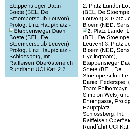
Etappensieger Daan
2. Platz Lander Lo
Soete (BEL, De
(BEL, De Stoempe
Stoempersclub Leuven)
Leuven) 3. Platz J
Prolog, Linz Hauptplatz -
Bloem (NED, Sens
Schlossberg, Int.
Cyclingteam),
Raiffeisen Oberösterreich
Etappensieger Da
Rundfahrt UCI Kat. 2.2
Soete (BEL, De
Stoempersclub Leu
Daniel Federspiel 
Team Felbermayr
Simplon Wels) und
Ehrengäste, Prolog
Hauptplatz -
Schlossberg, Int.
Raiffeisen Oberöst
Rundfahrt UCI Kat.