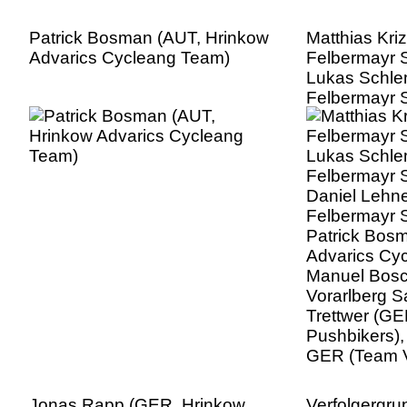
Patrick Bosman (AUT, Hrinkow
Matthias Kri
Advarics Cycleang Team)
Felbermayr 
Lukas Schle
Felbermayr 
Daniel Lehn
Felbermayr 
Patrick Bos
Advarics Cy
Manuel Bosc
Vorarlberg S
Trettwer (G
Pushbikers),
GER (Team V
Jonas Rapp (GER, Hrinkow
Verfolgergr