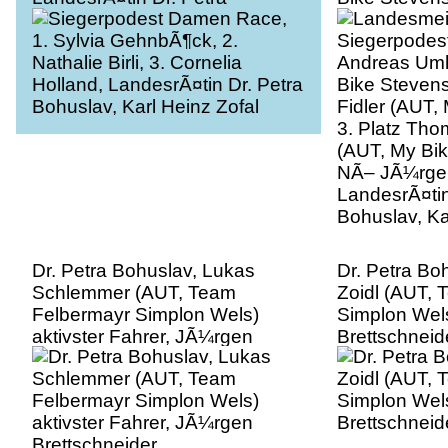
Bohuslav, Karl Heinz Zofal
Fidler (AUT,
3. Platz Tho
(AUT, My Bi
NÃ– JÃ¼rgen
LandesrÃ¤tin
Bohuslav, Ka
Dr. Petra Bohuslav, Lukas
Dr. Petra Bo
Schlemmer (AUT, Team
Zoidl (AUT,
Felbermayr Simplon Wels)
Simplon Wel
aktivster Fahrer, JÃ¼rgen
Brettschneid
Brettschneider