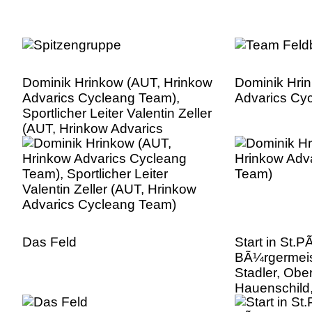
Dominik Hrinkow (AUT, Hrinkow
Dominik Hri
Advarics Cycleang Team),
Advarics Cy
Sportlicher Leiter Valentin Zeller
(AUT, Hrinkow Advarics
Cycleang Team)
Das Feld
Start in St.P
BÃ¼rgermeis
Stadler, Obe
Hauenschild
JÃ¼rgen Bret