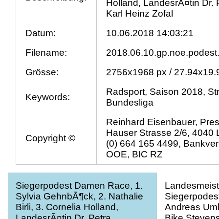
Holland, LandesrÃ¤tin Dr. 
Karl Heinz Zofal
Datum:
10.06.2018 14:03:21
Filename:
2018.06.10.gp.noe.podest
Grösse:
2756x1968 px / 27.94x19.
Radsport, Saison 2018, St
Keywords:
Bundesliga
Reinhard Eisenbauer, Pres
Hauser Strasse 2/6, 4040 L
Copyright ©
(0) 664 165 4499, Bankve
OOE, BIC RZ
Siegerpodest Damen Race, 1.
Landesmeist
Sylvia GehnbÃ¶ck, 2. Nathalie
Siegerpodest 
Birli, 3. Cornelia Holland,
Andreas Umh
LandesrÃ¤tin Dr. Petra
Bike Stevens