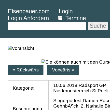
Eisenbauer.com
Login
Login Anfordern
Termine
Suche
« Rückwärts
Vorwärts »
10.06.2018 Radsport GP
Kategorie:
Niederoesterreich St.Poelt
Siegerpodest Damen Race,
GehnbÃ¶ck, 2. Nathalie Birl
Beschreibung: