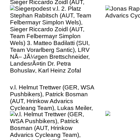
Sieger Riccardo Zoidl (AUT,
Team Felbermayr Simplon
Wels) 3. Matteo Badilatti (SUI,
Team Vorarlberg Santic), LRV
NÃ– JÃ¼rgen Brettschneider,
LandesrÃ¤tin Dr. Petra
Bohuslav, Karl Heinz Zofal
v.l. Helmut Trettwer (GER, WSA
Pushbikers), Patrick Bosman
(AUT, Hrinkow Advarics
Cycleang Team), Lukas Meiler,
GER (Team Vorarlberg Santic)