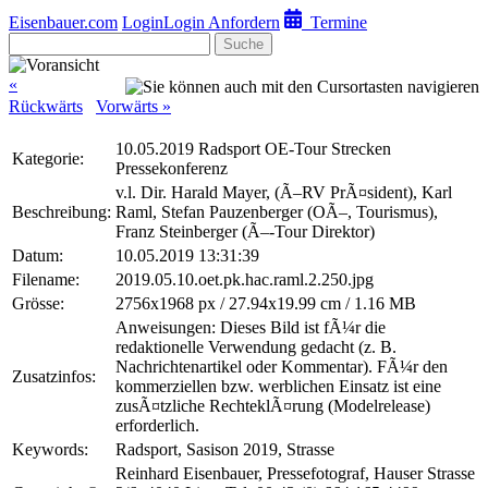
Eisenbauer.com
Login
Login Anfordern
Termine
Suche
«
Rückwärts
Vorwärts »
10.05.2019 Radsport OE-Tour Strecken
Kategorie:
Pressekonferenz
v.l. Dir. Harald Mayer, (Ã–RV PrÃ¤sident), Karl
Beschreibung:
Raml, Stefan Pauzenberger (OÃ–, Tourismus),
Franz Steinberger (Ã–-Tour Direktor)
Datum:
10.05.2019 13:31:39
Filename:
2019.05.10.oet.pk.hac.raml.2.250.jpg
Grösse:
2756x1968 px / 27.94x19.99 cm / 1.16 MB
Anweisungen: Dieses Bild ist fÃ¼r die
redaktionelle Verwendung gedacht (z. B.
Nachrichtenartikel oder Kommentar). FÃ¼r den
Zusatzinfos:
kommerziellen bzw. werblichen Einsatz ist eine
zusÃ¤tzliche RechteklÃ¤rung (Modelrelease)
erforderlich.
Keywords:
Radsport, Sasison 2019, Strasse
Reinhard Eisenbauer, Pressefotograf, Hauser Strasse