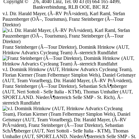
Copyright ©
2/6, 4040 Linz, Tel. 00 43 (0) 664 165 4499,
Bankverbindung, RLB OOE, BIC RZ
v.l. Dir. Harald Mayer, (Ã–RV PrÃ¤sident), Karl Raml, Stefan
Pauzenberger (OÃ–, Tourismus), Franz Steinberger (Ã–-Tour
Direktor)
Franz Steinberger (Ã–-Tour Direktor), Dominik Hrinkow (AUT,
Hrinkow Advarics Cycleang Team) Ã–sterreich Rundfahrt
v.l. Dominik Hrinkow (AUT, Hrinkow Advarics Cycleang Team),
Florian Kierner (Team Felbermayr Simplon Wels), Daniel Geismayr
(AUT, Team Vorarlberg), Dir. Harald Mayer, (Ã–RV PrÃ¤sident),
Franz Steinberger (Ã–-Tour Direktor), Sebastian SchÃ¶nberger
(AUT, Neri Sottoli - Selle Italia - KTM), Thomas Umhaller (AUT,
SPORT.LAND. NiederÃ¶sterreich Selle SMP - St. Rich), Ã–
sterreich Rundfahrt