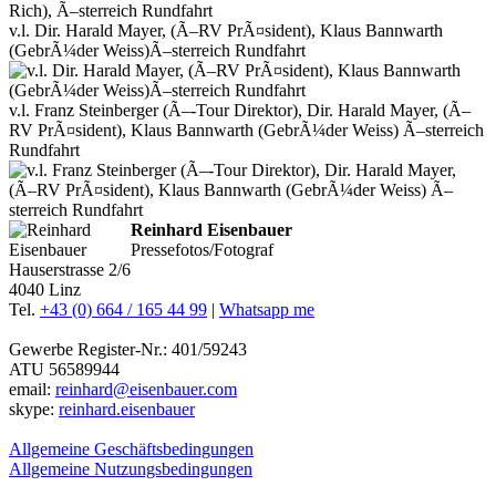
v.l. Dir. Harald Mayer, (Ã–RV PrÃ¤sident), Klaus Bannwarth
(GebrÃ¼der Weiss)Ã–sterreich Rundfahrt
v.l. Franz Steinberger (Ã–-Tour Direktor), Dir. Harald Mayer, (Ã–
RV PrÃ¤sident), Klaus Bannwarth (GebrÃ¼der Weiss) Ã–sterreich
Rundfahrt
Reinhard Eisenbauer
Pressefotos/Fotograf
Hauserstrasse 2/6
4040 Linz
Tel.
+43 (0) 664 / 165 44 99
|
Whatsapp me
Gewerbe Register-Nr.: 401/59243
ATU 56589944
email:
reinhard@eisenbauer.com
skype:
reinhard.eisenbauer
Allgemeine Geschäftsbedingungen
Allgemeine Nutzungsbedingungen