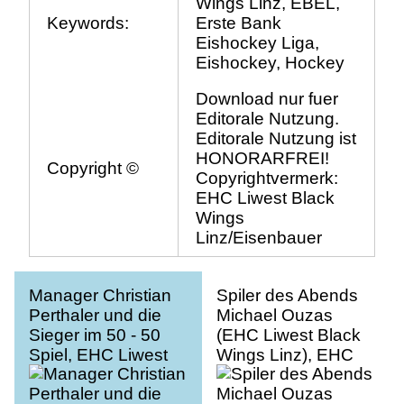
Wings Linz, EBEL,
Keywords:
Erste Bank
Eishockey Liga,
Eishockey, Hockey
Download nur fuer
Editorale Nutzung.
Editorale Nutzung ist
HONORARFREI!
Copyright ©
Copyrightvermerk:
EHC Liwest Black
Wings
Linz/Eisenbauer
Manager Christian
Spiler des Abends
Perthaler und die
Michael Ouzas
Sieger im 50 - 50
(EHC Liwest Black
Spiel, EHC Liwest
Wings Linz), EHC
Black Wings Linz vs
Liwest Black Wings
Dornbirner
Linz vs Dornbirner